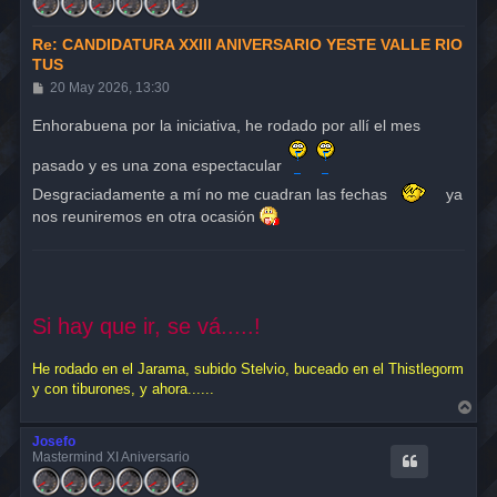
a
Re: CANDIDATURA XXIII ANIVERSARIO YESTE VALLE RIO
TUS
M
20 May 2026, 13:30
e
n
Enhorabuena por la iniciativa, he rodado por allí el mes
s
a
pasado y es una zona espectacular
j
e
Desgraciadamente a mí no me cuadran las fechas
ya
nos reuniremos en otra ocasión
Si hay que ir, se vá.....!
He rodado en el Jarama, subido Stelvio, buceado en el Thistlegorm
y con tiburones, y ahora......
A
r
r
Josefo
i
Mastermind XI Aniversario
b
a