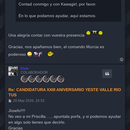
Contad conmigo y con Kawagirl, por favor.
En lo que podamos ayudar, aquí estamos.
Una alegría contar con vuestra presencia
Gracias, nos apañamos bien, el comando Murcia es
poderoso
A
r
r
Elvis
i
COLABORADOR
b
a
Re: CANDIDATURA XXIII ANIVERSARIO YESTE VALLE RIO
TUS
M
20 May 2026, 16:33
e
n
Josefo!!!!
s
No veo a mi Priscilla....., apuntala porfa, y si podemos ayudar
a
j
en algo solo tienes que decirlo.
e
Gracias