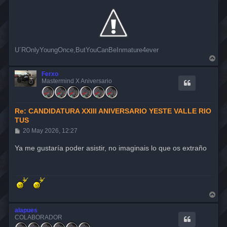
U´ROnlyYoungOnce,ButYouCanBeInmature4ever
A
r
r
Ferxo
i
Mastermind X Aniversario
b
a
Re: CANDIDATURA XXIII ANIVERSARIO YESTE VALLE RIO
TUS
M
20 May 2026, 12:27
e
n
Ya me gustaría poder asistir, no imaginais lo que os extraño
s
a
j
e
A
r
r
alapues
i
COLABORADOR
b