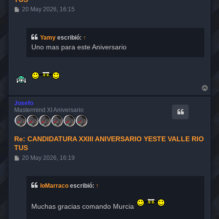
M
20 May 2026, 16:15
e
n
s
a
Yamy
escribió:
↑
j
Uno mas para este Aniversario
e
A
r
r
Josefo
i
Mastermind XI Aniversario
b
a
Re: CANDIDATURA XXIII ANIVERSARIO YESTE VALLE RIO
TUS
M
20 May 2026, 16:19
e
n
s
a
loMarraco
escribió:
↑
j
e
Muchas gracias comando Murcia