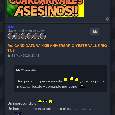
A
r
r
Josefo
i
Mastermind XI Aniversario
b
a
Re: CANDIDATURA XXIII ANIVERSARIO YESTE VALLE RIO
TUS
M
19 May 2026, 23:41
e
n
s
a
23
escribió:
↑
j
e
Uno por aquí que se apunta
y gracias por la
iniciativa Josefo y comando murciano
Un imprescindible
Un honor contar con tu asistencia si ésto sale adelante