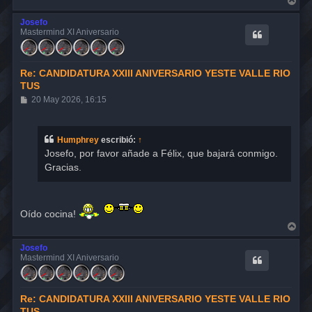
r
r
Josefo
i
Mastermind XI Aniversario
b
a
Re: CANDIDATURA XXIII ANIVERSARIO YESTE VALLE RIO
TUS
M
20 May 2026, 16:15
e
n
s
a
Humphrey
escribió:
↑
j
Josefo, por favor añade a Félix, que bajará conmigo.
e
Gracias.
Oído cocina!
A
r
r
Josefo
i
Mastermind XI Aniversario
b
a
Re: CANDIDATURA XXIII ANIVERSARIO YESTE VALLE RIO
TUS