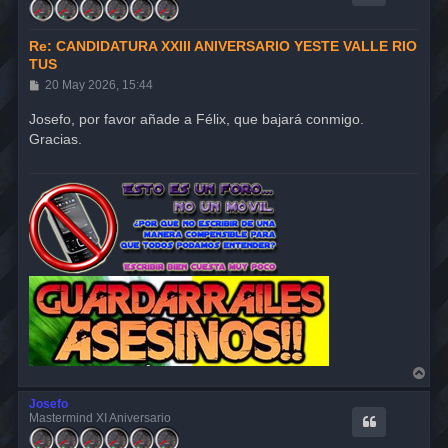
a
Re: CANDIDATURA XXIII ANIVERSARIO YESTE VALLE RIO
TUS
M
20 May 2026, 15:44
e
n
Josefo, por favor añade a Félix, que bajará conmigo.
s
Gracias.
a
j
e
A
r
r
Josefo
i
Mastermind XI Aniversario
b
a