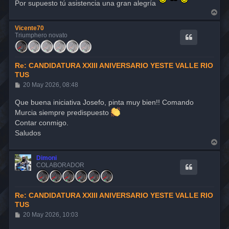
Por supuesto tú asistencia una gran alegría
A
r
r
Vicente70
i
Triumphero novato
b
a
Re: CANDIDATURA XXIII ANIVERSARIO YESTE VALLE RIO
TUS
M
20 May 2026, 08:48
e
n
Que buena iniciativa Josefo, pinta muy bien!! Comando
s
Murcia siempre predispuesto
a
j
Contar conmigo.
e
Saludos
A
r
r
Dimoni
i
COLABORADOR
b
a
Re: CANDIDATURA XXIII ANIVERSARIO YESTE VALLE RIO
TUS
M
20 May 2026, 10:03
e
n