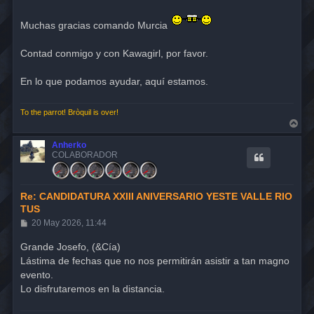
n
s
Muchas gracias comando Murcia
a
j
e
Contad conmigo y con Kawagirl, por favor.
En lo que podamos ayudar, aquí estamos.
To the parrot! Bròquil is over!
A
r
r
Anherko
i
COLABORADOR
b
a
Re: CANDIDATURA XXIII ANIVERSARIO YESTE VALLE RIO
TUS
M
20 May 2026, 11:44
e
n
Grande Josefo, (&Cía)
s
Lástima de fechas que no nos permitirán asistir a tan magno
a
j
evento.
e
Lo disfrutaremos en la distancia.