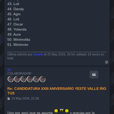
43. Loli
44. Dandy
45. Agm
46. Loli
47. Oscar
48. Yolanda
49. Aure
50. Minimotita
51. Minimoto
Última edición por
Josefo
el 25 May 2026, 20:54, editado 19 veces en
total.
A
r
r
23
i
COLABORADOR
b
a
Re: CANDIDATURA XXIII ANIVERSARIO YESTE VALLE RIO
TUS
M
19 May 2026, 22:38
e
n
s
Uno por aquí que se apunta
a
y gracias por la