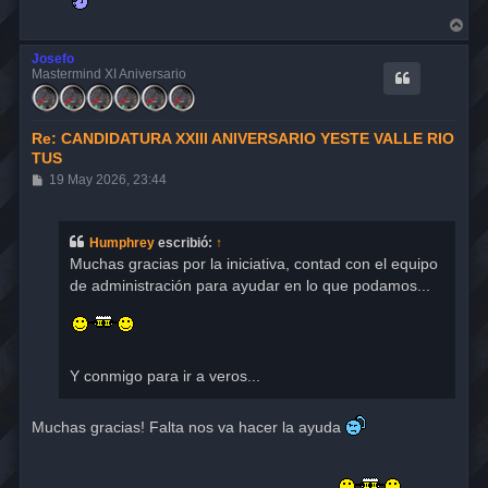
A
r
r
Josefo
i
Mastermind XI Aniversario
b
a
Re: CANDIDATURA XXIII ANIVERSARIO YESTE VALLE RIO
TUS
M
19 May 2026, 23:44
e
n
s
a
Humphrey
escribió:
↑
j
Muchas gracias por la iniciativa, contad con el equipo
e
de administración para ayudar en lo que podamos...
Y conmigo para ir a veros...
Muchas gracias! Falta nos va hacer la ayuda