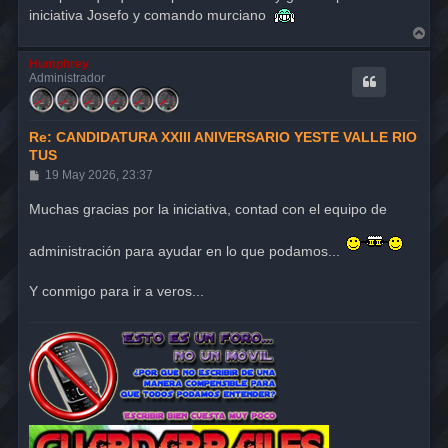
j
iniciativa Josefo y comando murciano
e
A
r
r
Humphrey
i
Administrador
b
a
Re: CANDIDATURA XXIII ANIVERSARIO YESTE VALLE RIO
TUS
M
19 May 2026, 23:37
e
n
Muchas gracias por la iniciativa, contad con el equipo de
s
a
j
administración para ayudar en lo que podamos...
e
Y conmigo para ir a veros...