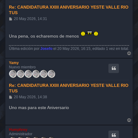
Re: CANDIDATURA XXIII ANIVERSARIO YESTE VALLE RIO
TUS
M
20 May 2026, 14:31
e
n
s
Una pena, os echaremos de menos
a
j
e
Última edición por
Josefo
el 20 May 2026, 16:15, editado 1 vez en total.
A
r
r
Yamy
i
Nuevo miembro
b
a
Re: CANDIDATURA XXIII ANIVERSARIO YESTE VALLE RIO
TUS
M
20 May 2026, 14:38
e
n
Uno mas para este Aniversario
s
a
j
A
e
r
r
Humphrey
i
Administrador
b