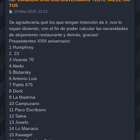
TUS
M
19 May 2026, 22:01
e
n
Se agradeceria qué los que tengan intención de ir, nos lo
s
vayan diciendo, con el fin de poder calcular las necesidades
a
j
de alojamiento restaurante y demás, gracias!
e
Preasistentes XXIII aniversario:
1 Humphrey
2. 23
3 Vicente 70
4 Aledo
5 Blutarsky
6 Antonio Luis
7 Pablo 675
8 Dock
9 La Madrina
10 Campuzano
11 Paco Escribano
12 Salva
13 Josefo
14 Lo Marraco
15 Kawagirl