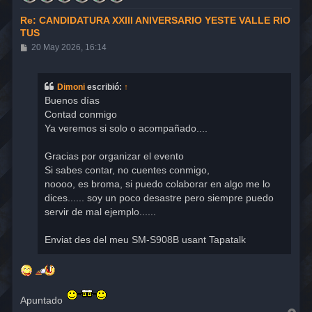
Re: CANDIDATURA XXIII ANIVERSARIO YESTE VALLE RIO
TUS
M
20 May 2026, 16:14
e
n
s
a
Dimoni
escribió:
↑
j
Buenos días
e
Contad conmigo
Ya veremos si solo o acompañado....
Gracias por organizar el evento
Si sabes contar, no cuentes conmigo,
noooo, es broma, si puedo colaborar en algo me lo
dices...... soy un poco desastre pero siempre puedo
servir de mal ejemplo......
Enviat des del meu SM-S908B usant Tapatalk
Apuntado
A