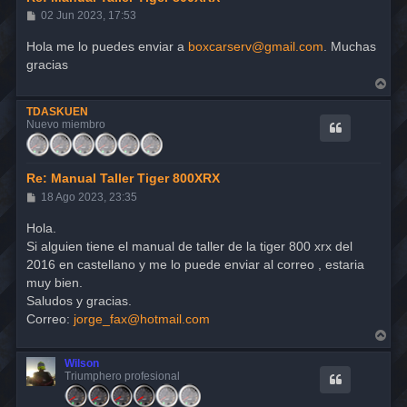
M
02 Jun 2023, 17:53
e
n
Hola me lo puedes enviar a
boxcarserv@gmail.com
. Muchas
s
gracias
a
j
A
e
r
r
TDASKUEN
i
Nuevo miembro
b
a
Re: Manual Taller Tiger 800XRX
M
18 Ago 2023, 23:35
e
n
Hola.
s
Si alguien tiene el manual de taller de la tiger 800 xrx del
a
j
2016 en castellano y me lo puede enviar al correo , estaria
e
muy bien.
Saludos y gracias.
Correo:
jorge_fax@hotmail.com
A
r
r
Wilson
i
Triumphero profesional
b
a