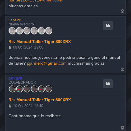
a
j
Muchas gracias
e
A
r
r
Laheidi
i
Nuevo miembro
b
a
Re: Manual Taller Tiger 800XRX
M
08 Oct 2024, 23:06
e
n
Buenas noches jóvenes...me podría pasar alguno el manual
s
de taller?
pjarmero@gmail.com
muchísimas gracias
a
j
A
e
r
r
zafiro76
i
COLABORADOR
b
a
Re: Manual Taller Tiger 800XRX
M
10 Oct 2024, 13:40
e
n
Confírmame que lo recibiste.
s
a
j
A
e