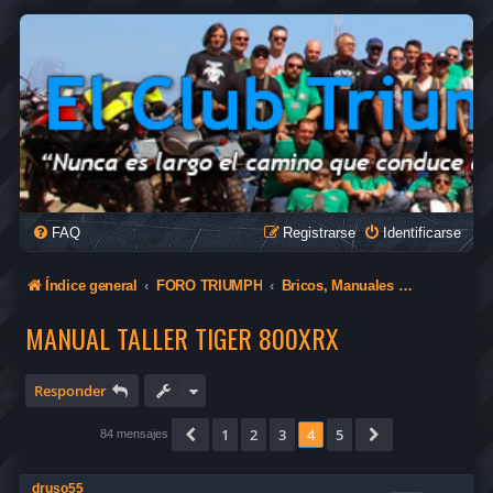
FAQ
Registrarse
Identificarse
Índice general
FORO TRIUMPH
Bricos, Manuales y Tutoriales
MANUAL TALLER TIGER 800XRX
Responder
1
2
3
4
5
Anterior
Siguiente
84 mensajes
druso55