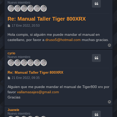
Nuevo miembro
Re: Manual Taller Tiger 800XRX
M
17 Ene 2022, 20:53
e
n
Hola compis, si alguién me puede mandar el manual en
s
castellano, por favor a
druso5@hotmail.com
muchas gracias.
a
j
A
e
r
r
cyrio
i
Nuevo miembro
b
a
Re: Manual Taller Tiger 800XRX
M
21 Ene 2022, 09:35
e
n
Alguien que me puede mandar el manual de Tiger800 xrx por
s
favor
vallamasajes@gmail.com
a
j
Gracias
e
A
r
r
Juanele
i
Nuevo miembro
b