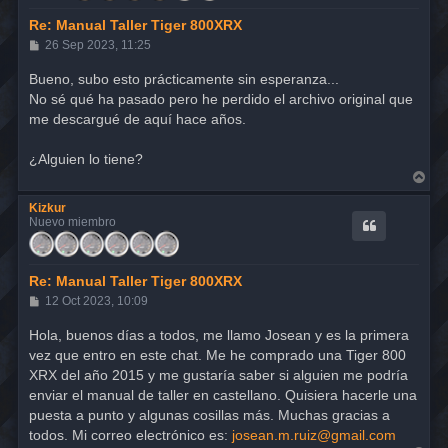
Re: Manual Taller Tiger 800XRX
M
26 Sep 2023, 11:25
e
n
Bueno, subo esto prácticamente sin esperanza...
s
No sé qué ha pasado pero he perdido el archivo original que
a
j
me descargué de aquí hace años.
e
¿Alguien lo tiene?
A
r
r
Kizkur
i
Nuevo miembro
b
a
Re: Manual Taller Tiger 800XRX
M
12 Oct 2023, 10:09
e
n
Hola, buenos días a todos, me llamo Josean y es la primera
s
vez que entro en este chat. Me he comprado una Tiger 800
a
j
XRX del año 2015 y me gustaría saber si alguien me podría
e
enviar el manual de taller en castellano. Quisiera hacerle una
puesta a punto y algunas cosillas más. Muchas gracias a
todos. Mi correo electrónico es:
josean.m.ruiz@gmail.com