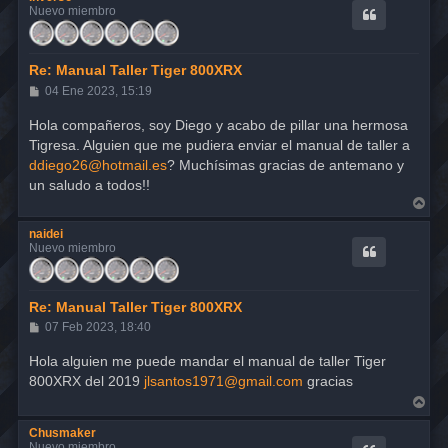
i
Nuevo miembro
b
a
Re: Manual Taller Tiger 800XRX
M
04 Ene 2023, 15:19
e
n
Hola compañeros, soy Diego y acabo de pillar una hermosa
s
Tigresa. Alguien que me pudiera enviar el manual de taller a
a
j
ddiego26@hotmail.es
? Muchísimas gracias de antemano y
e
un saludo a todos!!
A
r
r
naidei
i
Nuevo miembro
b
a
Re: Manual Taller Tiger 800XRX
M
07 Feb 2023, 18:40
e
n
Hola alguien me puede mandar el manual de taller Tiger
s
800XRX del 2019
jlsantos1971@gmail.com
gracias
a
j
A
e
r
r
Chusmaker
i
Nuevo miembro