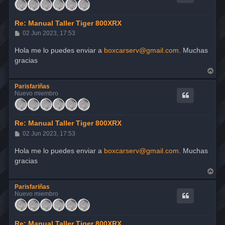
a
Re: Manual Taller Tiger 800XRX
M
02 Jun 2023, 17:53
e
n
Hola me lo puedes enviar a
boxcarserv@gmail.com
. Muchas
s
gracias
a
j
A
e
r
r
Parisfariñas
i
Nuevo miembro
b
a
Re: Manual Taller Tiger 800XRX
M
02 Jun 2023, 17:53
e
n
Hola me lo puedes enviar a
boxcarserv@gmail.com
. Muchas
s
gracias
a
j
A
e
r
r
Parisfariñas
i
Nuevo miembro
b
a
Re: Manual Taller Tiger 800XRX