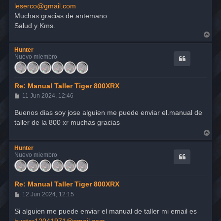
e
leserco@gmail.com
Muchas gracias de antemano.
Salud y Kms.
A
r
r
Hunter
i
Nuevo miembro
b
a
Re: Manual Taller Tiger 800XRX
M
11 Jun 2024, 12:46
e
n
Buenos dias soy jose alguien me puede enviar el.manual de
s
taller de la 800 xr muchas gracias
a
j
A
e
r
r
Hunter
i
Nuevo miembro
b
a
Re: Manual Taller Tiger 800XRX
M
12 Jun 2024, 12:15
e
n
Si alguien me puede enviar el manual de taller mi email es
s
hunter12041971@gmail.com