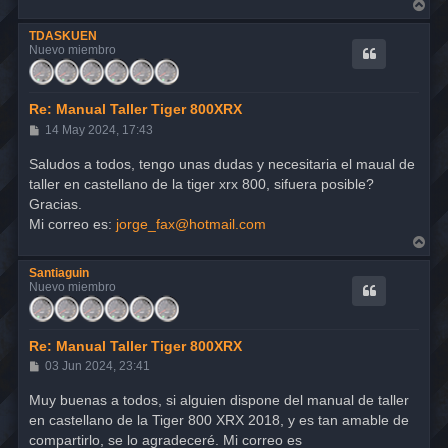
A
r
r
TDASKUEN
i
Nuevo miembro
b
a
Re: Manual Taller Tiger 800XRX
M
14 May 2024, 17:43
e
n
Saludos a todos, tengo unas dudas y necesitaria el maual de
s
taller en castellano de la tiger xrx 800, sifuera posible?
a
j
Gracias.
e
Mi correo es:
jorge_fax@hotmail.com
A
r
r
Santiaguin
i
Nuevo miembro
b
a
Re: Manual Taller Tiger 800XRX
M
03 Jun 2024, 23:41
e
n
Muy buenas a todos, si alguien dispone del manual de taller
s
en castellano de la Tiger 800 XRX 2018, y es tan amable de
a
j
compartirlo, se lo agradeceré. Mi correo es