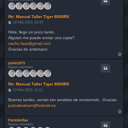
b
a
Re: Manual Taller Tiger 800XRX
M
18 Feb 2023, 18:35
e
n
Hola, llego un poco tarde..
s
Alguien me puede enviar una copia?
a
j
nacho.faus@gmail.com
e
Gracias de antemano
A
r
r
justin1975
i
Nuevo miembro
b
a
Re: Manual Taller Tiger 800XRX
M
23 Feb 2023, 11:21
e
n
Buenas tardes, seríais tan amables de enviarmelo.. Gracias
s
justoabraham@hotmail.es
a
j
A
e
r
r
Parisfariñas
i
Nuevo miembro
b