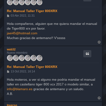
a
Re: Manual Taller Tiger 800XRX
M
03 Abr 2022, 11:31
e
n
Hola compañeros, alguien que me quiera mandar el manual
s
de Tiger800 xrx por favor.
a
j
jaei45@hotmail.com
e
Muchas gracias de antemano!! V'sssss
A
r
r
wab32
i
Nuevo miembro
b
a
Re: Manual Taller Tiger 800XRX
M
13 Oct 2022, 16:14
e
n
Hola moteros, a ver si alguno me podria mandar el manual
s
taller en castellano tiger 800 xcx 2017 o modelo similar, a
a
j
info@blamaro.es
gracias de antemano y un saludo.
e
A.B.
A
r
r
Inverso