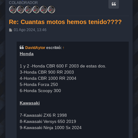
COLABORADOR
Re: Cuantas motos hemos tenido????
M
01 Ago 2024, 13:46
e
n
s
a
DavidAytor
escribió:
↑
j
Honda
e
1 y 2 -Honda CBR 600 F 2003 de estas dos.
3-Honda CBR 900 RR 2003
4-Honda CBR 1000 RR 2004
5-Honda Forza 250
6-Honda Scoopy 300
Kawasaki
7-Kawasaki ZX6 R 1998
8-Kawasaki Versys 650 2019
9-Kawasaki Ninja 1000 Sx 2024