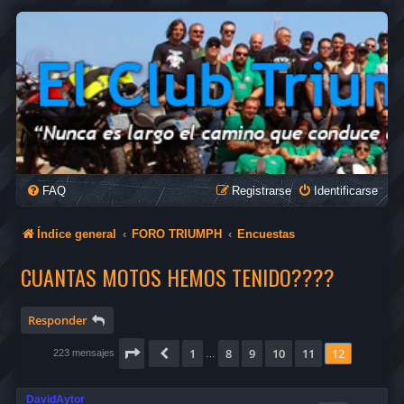
FAQ
Registrarse
Identificarse
Índice general
FORO TRIUMPH
Encuestas
CUANTAS MOTOS HEMOS TENIDO????
Responder
Página
12
de
12
1
8
9
10
11
12
Anterior
223 mensajes
…
DavidAytor