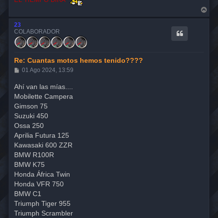
A
r
r
23
i
COLABORADOR
b
a
Re: Cuantas motos hemos tenido????
M
01 Ago 2024, 13:59
e
n
Ahí van las mías....
s
Mobilette Campera
a
j
Gimson 75
e
Suzuki 450
Ossa 250
Aprilia Futura 125
Kawasaki 600 ZZR
BMW R100R
BMW K75
Honda África Twin
Honda VFR 750
BMW C1
Triumph Tiger 955
Triumph Scrambler