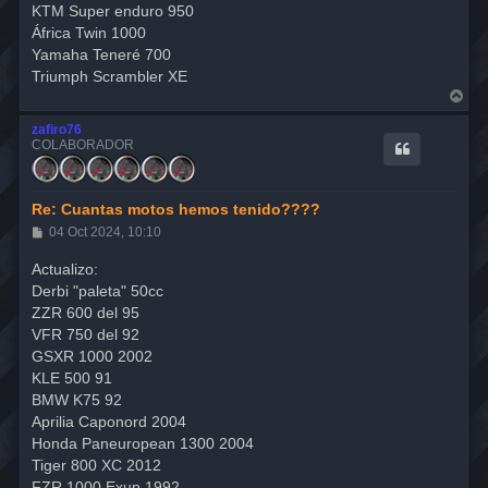
KTM Super enduro 950
África Twin 1000
Yamaha Teneré 700
Triumph Scrambler XE
A
r
r
zafiro76
i
COLABORADOR
b
a
Re: Cuantas motos hemos tenido????
M
04 Oct 2024, 10:10
e
n
Actualizo:
s
Derbi "paleta" 50cc
a
j
ZZR 600 del 95
e
VFR 750 del 92
GSXR 1000 2002
KLE 500 91
BMW K75 92
Aprilia Caponord 2004
Honda Paneuropean 1300 2004
Tiger 800 XC 2012
FZR 1000 Exup 1992