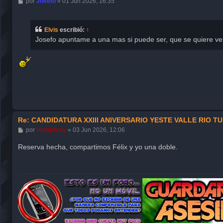
M
por
Josefo
»
01 Jun 2026, 16:35
e
n
s
a
Elvis
escribió:
↑
j
Josefo apuntame a una mas si puede ser, que se quiere ven
e
Re: CANDIDATURA XXIII ANIVERSARIO YESTE VALLE RIO T
M
por
Humphrey
»
03 Jun 2026, 12:06
e
n
Reserva hecha, compartimos Félix y yo una doble.
s
a
j
e