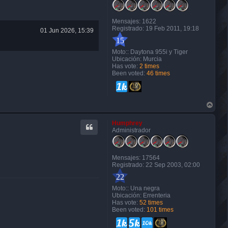
Mensajes:
1622
Registrado:
19 Feb 2011, 19:18
01 Jun 2026, 15:39
15
Moto::
Daytona 955i y Tiger
Ubicación:
Murcia
Has vote:
2 times
Been voted:
46 times
A
r
r
Humphrey
i
Administrador
b
a
Mensajes:
17564
Registrado:
22 Sep 2003, 02:00
22
Moto::
Una negra
Ubicación:
Errenteria
Has vote:
52 times
Been voted:
101 times