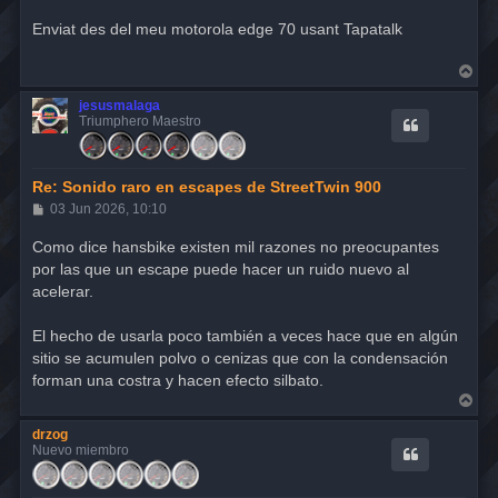
Enviat des del meu motorola edge 70 usant Tapatalk
A
r
r
jesusmalaga
i
Triumphero Maestro
b
a
Re: Sonido raro en escapes de StreetTwin 900
M
03 Jun 2026, 10:10
e
n
Como dice hansbike existen mil razones no preocupantes
s
por las que un escape puede hacer un ruido nuevo al
a
j
acelerar.
e
El hecho de usarla poco también a veces hace que en algún
sitio se acumulen polvo o cenizas que con la condensación
forman una costra y hacen efecto silbato.
A
r
r
drzog
i
Nuevo miembro
b
a