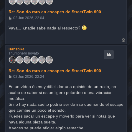
a
Re: Sonido raro en escapes de StreetTwin 900
M
02 Jun 2026, 22:04
e
n
Vaya... ¿nadie sabe nada al respecto?
s
a
j
A
e
r
r
Hansbike
i
Triumphero novato
b
a
Re: Sonido raro en escapes de StreetTwin 900
M
02 Jun 2026, 22:24
e
n
En un vídeo és muy difícil dar una opinión de un ruido, no
s
acabo de saber si es un ligero petardeo o una vibracion
a
j
metálica.
e
Si no hay nada suelto podría ser de irse quemando el escape
que cambie un poco el sonido.
Puedes sacar un escape y moverlo para ver si notas que
haya alguna pieza suelta.
A veces se puede aflojar algún remache.