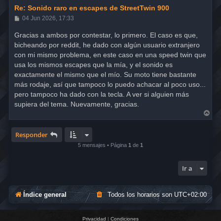
Re: Sonido raro en escapes de StreetTwin 900
M
04 Jun 2026, 17:33
e
n
Gracias a ambos por contestar, lo primero. El caso es que,
s
bicheando por reddit, he dado con algún usuario extranjero
a
j
con mi mismo problema, en este caso en una speed twin que
e
usa los mismos escapes que la mía, y el sonido es
exactamente el mismo que el mío. Su moto tiene bastante
más rodaje, así que tampoco lo puedo achacar al poco uso...
pero tampoco ha dado con la tecla. A ver si alguien más
supiera del tema. Nuevamente, gracias.
A
r
r
i
Responder
b
5 mensajes • Página
1
de
1
a
Ir a
Índice general
Todos los horarios son
UTC+02:00
Privacidad
|
Condiciones