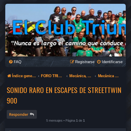
FAQ
Registrarse
Identificarse
Índice general
FORO TRIUMPH
Mecánica, complementos y recambios
Mecánica General
SONIDO RARO EN ESCAPES DE STREETTWIN
900
Responder
5 mensajes • Página
1
de
1