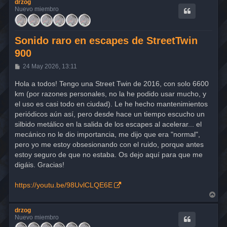
drzog
Nuevo miembro
Sonido raro en escapes de StreetTwin
900
M
24 May 2026, 13:11
e
n
Hola a todos! Tengo una Street Twin de 2016, con solo 6600
s
km (por razones personales, no la he podido usar mucho, y
a
j
el uso es casi todo en ciudad). Le he hecho mantenimientos
e
periódicos aún así, pero desde hace un tiempo escucho un
silbido metálico en la salida de los escapes al acelerar... el
mecánico no le dio importancia, me dijo que era "normal",
pero yo me estoy obsesionando con el ruido, porque antes
estoy seguro de que no estaba. Os dejo aquí para que me
digáis. Gracias!
https://youtu.be/98UvlCLQE6E
A
r
r
drzog
i
Nuevo miembro
b