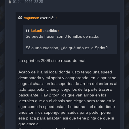
M
01 Jun 2026, 22:25
e
n
s
a
trigunbdn
escribió:
↑
j
e
kekodi
escribió:
↑
Se puede hacer, son 8 tornillos de nada.
Sólo una cuestión, ¿de qué año es la Sprint?
La sprint es 2009 si no recuerdo mal.
Acabo de ir a mi local donde justo tengo una speed
desmontada y mi sprint y comparando. en la sprint se
coge al chasis en los soportes de arriba delanrteros al
lado tapa balancines y luego los de la parte trasera
basculante. Hay 2 tornillos que van arriba en los
laterales que en el chasis son ciegos pero tanto en la
tiger como la speed estan. Lo bueno... el motor tiene
unos tornillos supongo pensados para poder poner
esa placa para adaptar, asi que tiene pinta de que si
que encaja.