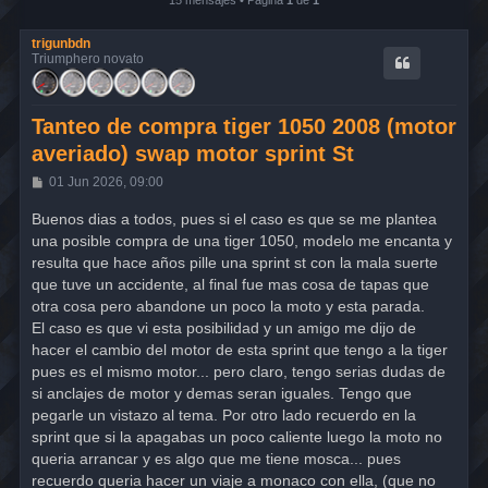
15 mensajes • Página
1
de
1
trigunbdn
Triumphero novato
Tanteo de compra tiger 1050 2008 (motor
averiado) swap motor sprint St
M
01 Jun 2026, 09:00
e
n
Buenos dias a todos, pues si el caso es que se me plantea
s
una posible compra de una tiger 1050, modelo me encanta y
a
j
resulta que hace años pille una sprint st con la mala suerte
e
que tuve un accidente, al final fue mas cosa de tapas que
otra cosa pero abandone un poco la moto y esta parada.
El caso es que vi esta posibilidad y un amigo me dijo de
hacer el cambio del motor de esta sprint que tengo a la tiger
pues es el mismo motor... pero claro, tengo serias dudas de
si anclajes de motor y demas seran iguales. Tengo que
pegarle un vistazo al tema. Por otro lado recuerdo en la
sprint que si la apagabas un poco caliente luego la moto no
queria arrancar y es algo que me tiene mosca... pues
recuerdo queria hacer un viaje a monaco con ella, (que no