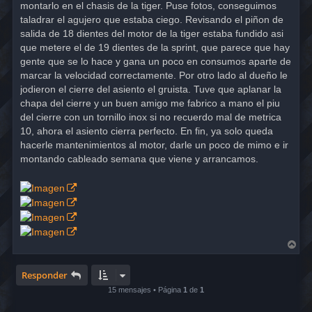
montarlo en el chasis de la tiger. Puse fotos, conseguimos
taladrar el agujero que estaba ciego. Revisando el piñon de
salida de 18 dientes del motor de la tiger estaba fundido asi
que metere el de 19 dientes de la sprint, que parece que hay
gente que se lo hace y gana un poco en consumos aparte de
marcar la velocidad correctamente. Por otro lado al dueño le
jodieron el cierre del asiento el gruista. Tuve que aplanar la
chapa del cierre y un buen amigo me fabrico a mano el piu
del cierre con un tornillo inox si no recuerdo mal de metrica
10, ahora el asiento cierra perfecto. En fin, ya solo queda
hacerle mantenimientos al motor, darle un poco de mimo e ir
montando cableado semana que viene y arrancamos.
A
r
r
i
Responder
b
15 mensajes • Página
1
de
1
a