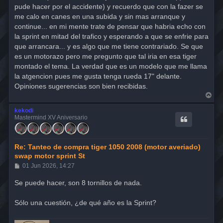
pude hacer por el accidente) y recuerdo que con la fazer se
me calo en canes en una subida y sin mas arranque y
continue... en mi mente trate de pensar que habria echo con
la sprint en mitad del trafico y esperando a que se enfrie para
que arrancara... y es algo que me tiene contrariado. Se que
es un motorazo pero me pregunto que tal iria en esa tiger
montado el tema. La verdad que es un modelo que me llama
la atgencion pues me gusta tenga rueda 17" delante.
Opiniones sugerencias son bien recibidas.
A
r
r
kekodi
i
Mastermind XV Aniversario
b
a
Re: Tanteo de compra tiger 1050 2008 (motor averiado)
swap motor sprint St
M
01 Jun 2026, 14:27
e
n
Se puede hacer, son 8 tornillos de nada.
s
a
j
Sólo una cuestión, ¿de qué año es la Sprint?
e