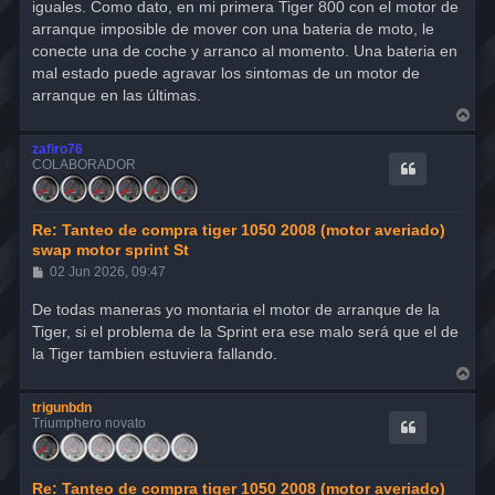
iguales. Como dato, en mi primera Tiger 800 con el motor de
arranque imposible de mover con una bateria de moto, le
conecte una de coche y arranco al momento. Una bateria en
mal estado puede agravar los sintomas de un motor de
arranque en las últimas.
A
r
r
zafiro76
i
COLABORADOR
b
a
Re: Tanteo de compra tiger 1050 2008 (motor averiado)
swap motor sprint St
M
02 Jun 2026, 09:47
e
n
De todas maneras yo montaria el motor de arranque de la
s
Tiger, si el problema de la Sprint era ese malo será que el de
a
j
la Tiger tambien estuviera fallando.
e
A
r
r
trigunbdn
i
Triumphero novato
b
a
Re: Tanteo de compra tiger 1050 2008 (motor averiado)