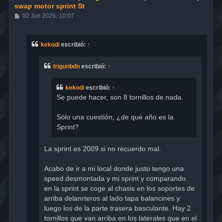
swap motor sprint St
M
02 Jun 2026, 10:07
e
n
s
a
kekodi
escribió:
↑
j
e
trigunbdn
escribió:
↑
kekodi
escribió:
↑
Se puede hacer, son 8 tornillos de nada.
Sólo una cuestión, ¿de qué año es la
Sprint?
La sprint es 2009 si no recuerdo mal.
Acabo de ir a mi local donde justo tengo una
speed desmontada y mi sprint y comparando.
en la sprint se coge al chasis en los soportes de
arriba delanrteros al lado tapa balancines y
luego los de la parte trasera basculante. Hay 2
tornillos que van arriba en los laterales que en el