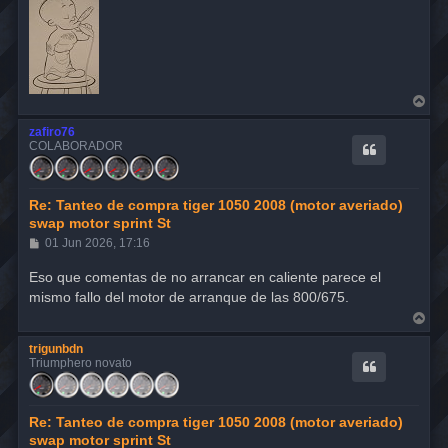
A
r
r
zafiro76
i
COLABORADOR
b
a
Re: Tanteo de compra tiger 1050 2008 (motor averiado)
swap motor sprint St
M
01 Jun 2026, 17:16
e
n
Eso que comentas de no arrancar en caliente parece el
s
mismo fallo del motor de arranque de las 800/675.
a
j
A
e
r
r
trigunbdn
i
Triumphero novato
b
a
Re: Tanteo de compra tiger 1050 2008 (motor averiado)
swap motor sprint St