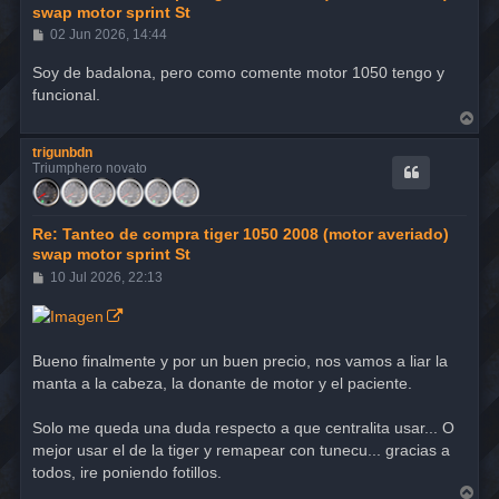
swap motor sprint St
M
02 Jun 2026, 14:44
e
n
Soy de badalona, pero como comente motor 1050 tengo y
s
funcional.
a
j
A
e
r
r
trigunbdn
i
Triumphero novato
b
a
Re: Tanteo de compra tiger 1050 2008 (motor averiado)
swap motor sprint St
M
10 Jul 2026, 22:13
e
n
s
a
j
Bueno finalmente y por un buen precio, nos vamos a liar la
e
manta a la cabeza, la donante de motor y el paciente.
Solo me queda una duda respecto a que centralita usar... O
mejor usar el de la tiger y remapear con tunecu... gracias a
todos, ire poniendo fotillos.
A