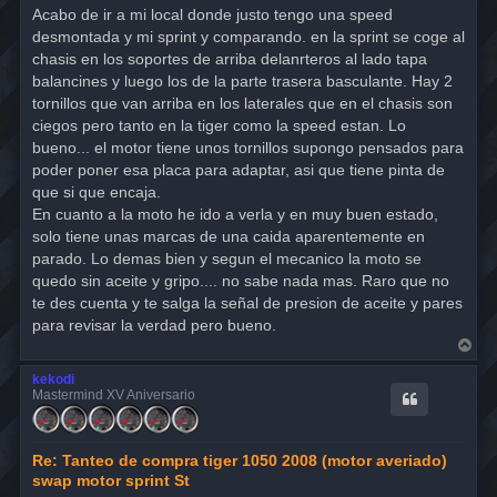
Acabo de ir a mi local donde justo tengo una speed
desmontada y mi sprint y comparando. en la sprint se coge al
chasis en los soportes de arriba delanrteros al lado tapa
balancines y luego los de la parte trasera basculante. Hay 2
tornillos que van arriba en los laterales que en el chasis son
ciegos pero tanto en la tiger como la speed estan. Lo
bueno... el motor tiene unos tornillos supongo pensados para
poder poner esa placa para adaptar, asi que tiene pinta de
que si que encaja.
En cuanto a la moto he ido a verla y en muy buen estado,
solo tiene unas marcas de una caida aparentemente en
parado. Lo demas bien y segun el mecanico la moto se
quedo sin aceite y gripo.... no sabe nada mas. Raro que no
te des cuenta y te salga la señal de presion de aceite y pares
para revisar la verdad pero bueno.
A
r
r
kekodi
i
Mastermind XV Aniversario
b
a
Re: Tanteo de compra tiger 1050 2008 (motor averiado)
swap motor sprint St