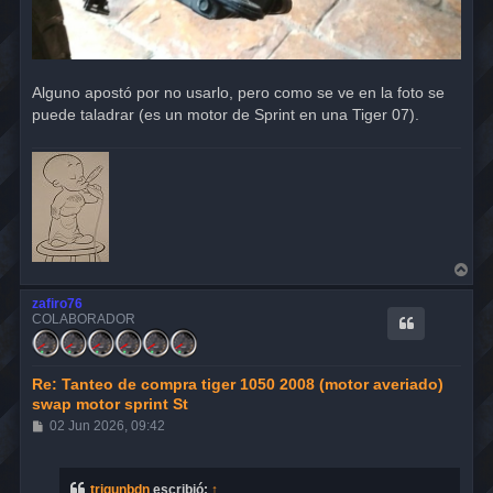
Alguno apostó por no usarlo, pero como se ve en la foto se
puede taladrar (es un motor de Sprint en una Tiger 07).
A
r
r
zafiro76
i
COLABORADOR
b
a
Re: Tanteo de compra tiger 1050 2008 (motor averiado)
swap motor sprint St
M
02 Jun 2026, 09:42
e
n
s
a
trigunbdn
escribió:
↑