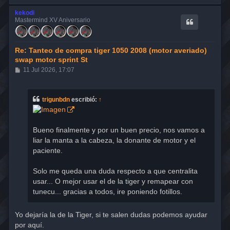
r
r
kekodi
i
Mastermind XV Aniversario
b
a
Re: Tanteo de compra tiger 1050 2008 (motor averiado)
swap motor sprint St
M
11 Jul 2026, 17:07
e
n
s
a
trigunbdn
escribió:
↑
j
e
Bueno finalmente y por un buen precio, nos vamos a
liar la manta a la cabeza, la donante de motor y el
paciente.
Solo me queda una duda respecto a que centralita
usar... O mejor usar el de la tiger y remapear con
tunecu... gracias a todos, ire poniendo fotillos.
Yo dejaría la de la Tiger, si te salen dudas podemos ayudar
por aquí.