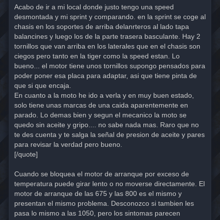
Acabo de ir a mi local donde justo tengo una speed
desmontada y mi sprint y comparando. en la sprint se coge al
chasis en los soportes de arriba delanrteros al lado tapa
balancines y luego los de la parte trasera basculante. Hay 2
tornillos que van arriba en los laterales que en el chasis son
ciegos pero tanto en la tiger como la speed estan. Lo
bueno... el motor tiene unos tornillos supongo pensados para
poder poner esa placa para adaptar, asi que tiene pinta de
que si que encaja.
En cuanto a la moto he ido a verla y en muy buen estado,
solo tiene unas marcas de una caida aparentemente en
parado. Lo demas bien y segun el mecanico la moto se
quedo sin aceite y gripo.... no sabe nada mas. Raro que no
te des cuenta y te salga la señal de presion de aceite y pares
para revisar la verdad pero bueno.
[/quote]
Cuando se bloquea el motor de arranque por exceso de
temperatura puede girar lento o no moverse directamente. El
motor de arranque de las 675 y las 800 es el mismo y
presentan el mismo problema. Desconozco si tambien les
pasa lo mismo a las 1050, pero los sintomas parecen