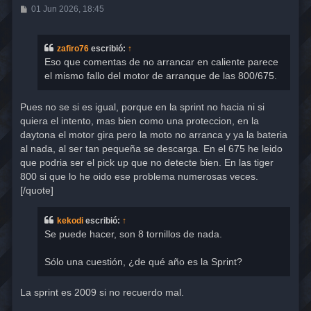
M
01 Jun 2026, 18:45
e
n
s
a
zafiro76
escribió:
↑
j
Eso que comentas de no arrancar en caliente parece
e
el mismo fallo del motor de arranque de las 800/675.
Pues no se si es igual, porque en la sprint no hacia ni si
quiera el intento, mas bien como una proteccion, en la
daytona el motor gira pero la moto no arranca y ya la bateria
al nada, al ser tan pequeña se descarga. En el 675 he leido
que podria ser el pick up que no detecte bien. En las tiger
800 si que lo he oido ese problema numerosas veces.
[/quote]
kekodi
escribió:
↑
Se puede hacer, son 8 tornillos de nada.
Sólo una cuestión, ¿de qué año es la Sprint?
La sprint es 2009 si no recuerdo mal.