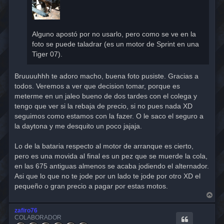
Alguno apostó por no usarlo, pero como se ve en la
foto se puede taladrar (es un motor de Sprint en una
Tiger 07).
Bruuuuhhh te adoro macho, buena foto pusiste. Gracias a
todos. Veremos a ver que decision tomar, porque es
meterme en un jaleo bueno de dos tardes con el colega y
tengo que ver si la rebaja de precio, si no pues nada XD
seguimos como estamos con la fazer. O le saco el seguro a
la daytona y me desquito un poco jajaja.
Lo de la bataria respecto al motor de arranque es cierto,
pero es una movida al final es un pez que se muerde la cola,
en las 675 antiguas almenos se acaba jodiendo el alternador.
Asi que lo que no te jode por un lado te jode por otro XD el
pequeño o gran precio a pagar por estas motos.
A
r
r
zafiro76
i
COLABORADOR
b