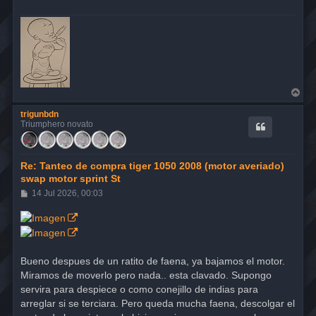
A
r
r
trigunbdn
i
Triumphero novato
b
a
Re: Tanteo de compra tiger 1050 2008 (motor averiado)
swap motor sprint St
M
14 Jul 2026, 00:03
e
n
s
a
j
e
Bueno despues de un ratito de faena, ya bajamos el motor.
Miramos de moverlo pero nada.. esta clavado. Supongo
servira para despiece o como conejillo de indias para
arreglar si se terciara. Pero queda mucha faena, descolgar el