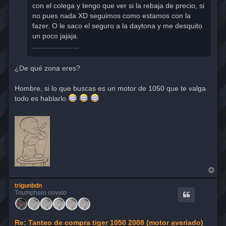
con el colega y tengo que ver si la rebaja de precio, si
no pues nada XD seguimos como estamos con la
fazer. O le saco el seguro a la daytona y me desquito
un poco jajaja.
.......................
¿De qué zona eres?
Hombre, si lo que buscas es un motor de 1050 que te valga
todo es hablarlo
A
r
r
trigunbdn
i
Triumphero novato
b
a
Re: Tanteo de compra tiger 1050 2008 (motor averiado)