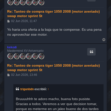
a
Re: Tanteo de compra tiger 1050 2008 (motor averiado)
swap motor sprint St
M
02 Jun 2026, 11:47
e
n
Yo haria una oferta a la baja que te compense. Es una pena
s
no aprovechar ese motor.
a
j
A
e
r
r
kekodi
i
Mastermind XV Aniversario
b
a
Re: Tanteo de compra tiger 1050 2008 (motor averiado)
swap motor sprint St
M
02 Jun 2026, 13:46
e
n
s
a
trigunbdn
escribió:
↑
j
e
Bruuuuhhh te adoro macho, buena foto pusiste.
Gracias a todos. Veremos a ver que decision tomar,
porque es meterme en un jaleo bueno de dos tardes