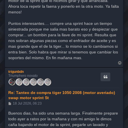
motor de la sprint que lo hicimos girar y que arrancaba.
Ahora toca repetir la faena y ponerlo en la otra moto. Ya falta
menos!
Puntos interesantes.... compre una sprint hace un tiempo
siniestrada porque me salia mas barato eso y despiezar que
comprar... un bombin para la llave de mi sprint. Resulta que
nos sobran algunas piezas como el enfriador de aceite y es
mas grande que el de la tiger... lo mismo se lo cambiamos si
entra bien. Solo habra que mirar si tenemos que cambiar los
soportes del mismo. En fin mañana mas.
A
r
r
trigunbdn
i
Triumphero novato
b
a
Re: Tanteo de compra tiger 1050 2008 (motor averiado)
swap motor sprint St
M
18 Jul 2026, 06:23
e
n
Buenos dias, ha sido una semana larga. Finalmente prepare
s
todo ayer a ratos por la mañana y con mi amigo le dimos
a
j
caña bajando el motor de la sprint, pegarle un lavado y
e