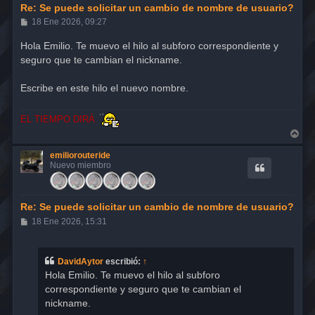
Re: Se puede solicitar un cambio de nombre de usuario?
M
18 Ene 2026, 09:27
e
n
Hola Emilio. Te muevo el hilo al subforo correspondiente y
s
seguro que te cambian el nickname.
a
j
e
Escribe en este hilo el nuevo nombre.
EL TIEMPO DIRÁ
A
r
r
emiliorouteride
i
Nuevo miembro
b
a
Re: Se puede solicitar un cambio de nombre de usuario?
M
18 Ene 2026, 15:31
e
n
s
a
DavidAytor
escribió:
↑
j
Hola Emilio. Te muevo el hilo al subforo
e
correspondiente y seguro que te cambian el
nickname.