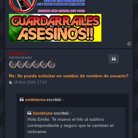
A
r
r
Humphrey
i
Administrador
b
a
Re: Se puede solicitar un cambio de nombre de usuario?
M
18 Ene 2026, 17:10
e
n
s
a
emiliobema
escribió:
↑
j
e
DavidAytor
escribió:
↑
Hola Emilio. Te muevo el hilo al subforo
correspondiente y seguro que te cambian el
nickname.