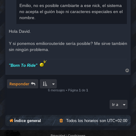
Emilio, no es posible cambiarte a ese nick, el sistema
no acepta el guión bajo ni caracteres especiales en el
nombre.
Hola David.
Y si ponemos emiliorouteride sería posible? Me sirve también
sin ningún problema.
"Born To Ride"
A
r
r
i
Responder
b
6 mensajes • Página
1
de
1
a
Ir a
Índice general
Todos los horarios son
UTC+02:00
Privacidad
|
Condiciones