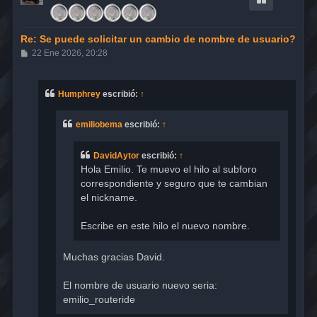
b
a
Re: Se puede solicitar un cambio de nombre de usuario?
M
22 Ene 2026, 20:28
e
n
s
a
Humphrey
escribió:
↑
j
e
emiliobema
escribió:
↑
DavidAytor
escribió:
↑
Hola Emilio. Te muevo el hilo al subforo
correspondiente y seguro que te cambian
el nickname.
Escribe en este hilo el nuevo nombre.
Muchas gracias David.
El nombre de usuario nuevo seria:
emilio_routeride