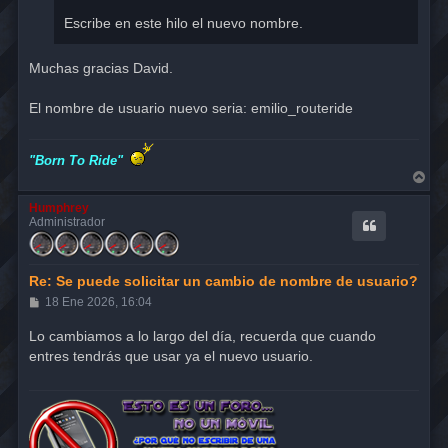
Escribe en este hilo el nuevo nombre.
Muchas gracias David.
El nombre de usuario nuevo seria: emilio_routeride
"Born To Ride"
A
r
r
Humphrey
i
Administrador
b
a
Re: Se puede solicitar un cambio de nombre de usuario?
M
18 Ene 2026, 16:04
e
n
Lo cambiamos a lo largo del día, recuerda que cuando
s
entres tendrás que usar ya el nuevo usuario.
a
j
e