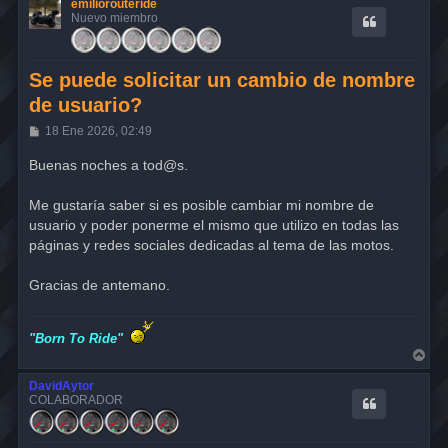
emiliorouteride
Nuevo miembro
Se puede solicitar un cambio de nombre
de usuario?
M
18 Ene 2026, 02:49
e
n
Buenas noches a tod@s.
s
a
j
Me gustaría saber si es posible cambiar mi nombre de
e
usuario y poder ponerme el mismo que utilizo en todas las
páginas y redes sociales dedicadas al tema de las motos.
Gracias de antemano.
"Born To Ride"
A
r
r
DavidAytor
i
COLABORADOR
b
a