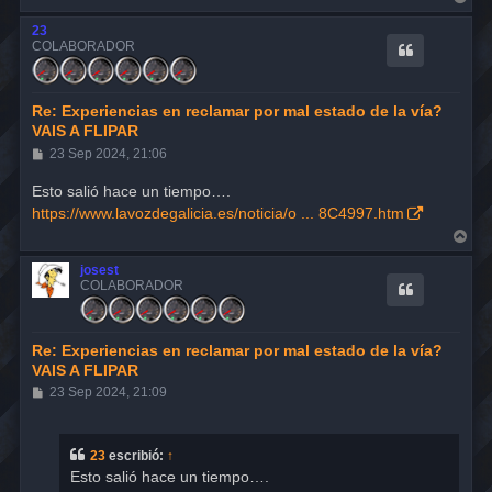
r
r
23
i
COLABORADOR
b
a
Re: Experiencias en reclamar por mal estado de la vía?
VAIS A FLIPAR
M
23 Sep 2024, 21:06
e
n
Esto salió hace un tiempo….
s
https://www.lavozdegalicia.es/noticia/o ... 8C4997.htm
a
j
A
e
r
r
josest
i
COLABORADOR
b
a
Re: Experiencias en reclamar por mal estado de la vía?
VAIS A FLIPAR
M
23 Sep 2024, 21:09
e
n
s
a
23
escribió:
↑
j
Esto salió hace un tiempo….
e