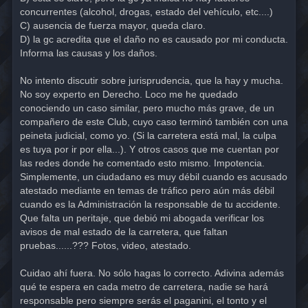
concurrentes (alcohol, drogas, estado del vehículo, etc....)
C) ausencia de fuerza mayor, queda claro.
D) la gc acredita que el daño no es causado por mi conducta.
Informa las causas y los daños.
No intento discutir sobre jurisprudencia, que la hay y mucha.
No soy experto en Derecho. Loco me he quedado
conociendo un caso similar, pero mucho más grave, de un
compañero de este Club, cuyo caso terminó también con una
peineta judicial, como yo. (Si la carretera está mal, la culpa
es tuya por ir por ella...). Y otros casos que me cuentan por
las redes donde he comentado esto mismo. Impotencia.
Simplemente, un ciudadano es muy débil cuando es acusado
atestado mediante en temas de tráfico pero aún más débil
cuando es la Administración la responsable de tu accidente.
Que falta un peritaje, que debió mi abogada verificar los
avisos de mal estado de la carretera, que faltan
pruebas......??? Fotos, video, atestado.
Cuidao ahí fuera. No sólo hagas lo correcto. Adivina además
qué te espera en cada metro de carretera, nadie se hará
responsable pero siempre serás el paganini, el tonto y el