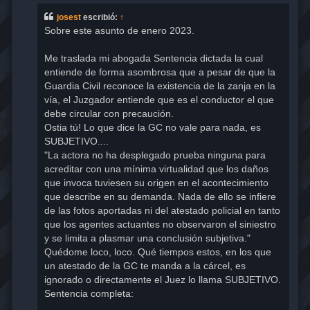
s
a
josest
escribió:
↑
j
Sobre este asunto de enero 2023.
e
Me traslada mi abogada Sentencia dictada la cual
entiende de forma asombrosa que a pesar de que la
Guardia Civil reconoce la existencia de la zanja en la
vía, el Juzgador entiende que es el conductor el que
debe circular con precaución.
Ostia tú! Lo que dice la GC no vale para nada, es
SUBJETIVO....
"La actora no ha desplegado prueba ninguna para
acreditar con una mínima virtualidad que los daños
que invoca tuviesen su origen en el acontecimiento
que describe en su demanda. Nada de ello se infiere
de las fotos aportadas ni del atestado policial en tanto
que los agentes actuantes no observaron el siniestro
y se limita a plasmar una conclusión subjetiva."
Quédome loco, loco. Qué tiempos estos, en los que
un atestado de la GC te manda a la cárcel, es
ignorado o directamente el Juez lo llama SUBJETIVO.
Sentencia completa: