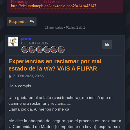
Normas generales de la web:
http://elclubtriumph.es/viewtopic.php?f=1&t=43147
Responder
15 mensajes • Página
1
de
1
josest
COLABORADOR
Experiencias en reclamar por mal
estado de la vía? VAIS A FLIPAR
M
21 Feb 2023, 20:56
e
n
Hola compis.
s
a
j
Una grieta en el asfalto (casi trinchera), me indicó que mi
e
camino era reclamar y reclamar......
Llanta jodida. Al menos no me caí.
Me dice la abogado del seguro que el proceso es: reclamar a
la Comunidad de Madrid (competente en la vía), esperar seis