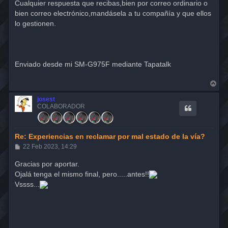
Cualquier respuesta que recibas,bien por correo ordinario o
bien correo electrónico,mandásela a tu compañía y que ellos
lo gestionen.
Enviado desde mi SM-G975F mediante Tapatalk
A
r
r
josest
i
COLABORADOR
b
a
Re: Experiencias en reclamar por mal estado de la vía?
M
22 Feb 2023, 14:29
e
n
Gracias por aportar.
s
Ojalá tenga el mismo final, pero.....antes!!
a
j
Vssss...
e