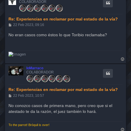
i
COLABORADOR
b
a
Re: Experiencias en reclamar por mal estado de la vía?
M
22 Feb 2023, 09:16
e
n
No eran casos como éstos lo que Toribio reclamaba?
s
a
j
e
A
r
r
loMarraco
i
COLABORADOR
b
a
Re: Experiencias en reclamar por mal estado de la vía?
M
22 Feb 2023, 10:57
e
n
No conozco casos de primera mano, pero creo que si el
s
atestado te da la razón, el juez también lo hará.
a
j
e
To the parrot! Bròquil is over!
A