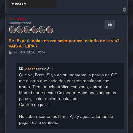
A
r
r
Humphrey
i
Administrador
b
a
Re: Experiencias en reclamar por mal estado de la vía?
VAIS A FLIPAR
M
24 Sep 2024, 10:24
e
n
s
a
josest
escribió:
↑
j
Que va, Boss. Si ya en su momento la pareja de GC
e
me dijeron que cada dos por tres reasfaltan ese
tramo. Tiene mucho tráfico esa zona, entrada a
Madrid norte desde Colmenar. Hace unas semanas
pasé y, justo, recién reasfaltado.
Cabrón de juez.
No cabe recurso, es firme. Ajo y agua, además de
pagar, es la condena.