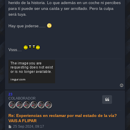
herido de la historia. Lo que además en un coche ni percibes
para tí puede ser una caída y ser arrollado. Pero la culpa
será tuya.
Hay que joderse......
Vsss....
A
r
r
23
i
COLABORADOR
b
a
Re: Experiencias en reclamar por mal estado de la vía?
VAIS A FLIPAR
M
25 Sep 2024, 09:17