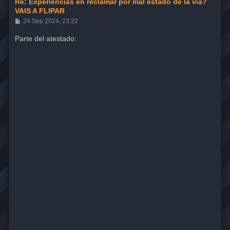
Re: Experiencias en reclamar por mal estado de la vía?
VAIS A FLIPAR
M
24 Sep 2024, 23:22
e
n
Parte del atestado:
s
a
j
e