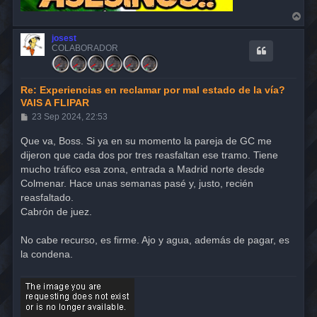
A
r
r
josest
i
COLABORADOR
b
a
Re: Experiencias en reclamar por mal estado de la vía?
VAIS A FLIPAR
M
23 Sep 2024, 22:53
e
n
Que va, Boss. Si ya en su momento la pareja de GC me
s
dijeron que cada dos por tres reasfaltan ese tramo. Tiene
a
j
mucho tráfico esa zona, entrada a Madrid norte desde
e
Colmenar. Hace unas semanas pasé y, justo, recién
reasfaltado.
Cabrón de juez.
No cabe recurso, es firme. Ajo y agua, además de pagar, es
la condena.