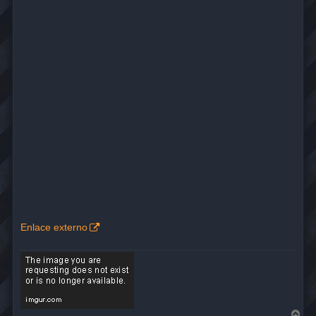
Enlace externo
A