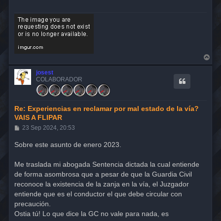
A
r
r
josest
i
COLABORADOR
b
a
Re: Experiencias en reclamar por mal estado de la vía?
VAIS A FLIPAR
M
23 Sep 2024, 20:53
e
n
Sobre este asunto de enero 2023.
s
a
j
Me traslada mi abogada Sentencia dictada la cual entiende
e
de forma asombrosa que a pesar de que la Guardia Civil
reconoce la existencia de la zanja en la vía, el Juzgador
entiende que es el conductor el que debe circular con
precaución.
Ostia tú! Lo que dice la GC no vale para nada, es