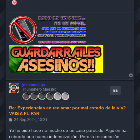
A
r
r
jesusmalaga
i
Triumphero Maestro
b
a
Re: Experiencias en reclamar por mal estado de la vía?
VAIS A FLIPAR
M
24 Sep 2024, 13:21
e
n
Yo he oido hace no mucho de un caso parecido. Alguien ha
s
cobrado una buena indemnización. Pero la reclamación
a