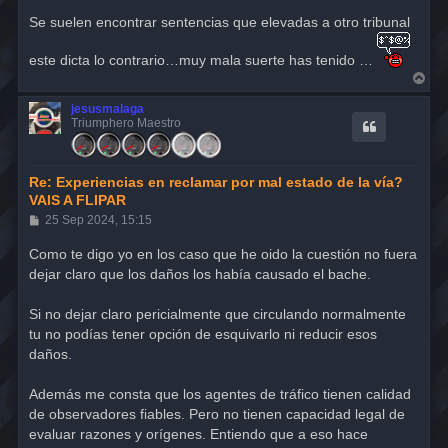
e
n
Se suelen encontrar sentencias que elevadas a otro tribunal
s
a
j
este dicta lo contrario…muy mala suerte has tenido …
e
A
r
r
jesusmalaga
i
Triumphero Maestro
b
a
Re: Experiencias en reclamar por mal estado de la vía?
VAIS A FLIPAR
M
25 Sep 2024, 15:15
e
n
Como te digo yo en los caso que he oido la cuestión no fuera
s
dejar claro que los daños los había causado el bache.
a
j
e
Si no dejar claro pericialmente que circulando normalmente
tu no podías tener opción de esquivarlo ni reducir esos
daños.
Además me consta que los agentes de tráfico tienen calidad
de observadores fiables. Pero no tienen capacidad legal de
evaluar razones y orígenes. Entiendo que a eso hace