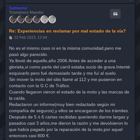
r
r
Sumiastur
i
Triumphero Maestro
b
a
Re: Experiencias en reclamar por mal estado de la vía?
M
22 Feb 2023, 12:44
e
n
No es el mismo caso ni en la misma comunidad,pero me
s
pasó algo parecido.
a
j
Ya llovió de aquello,año 2006.Antes de acceder a una
e
glorieta,vi como parte del carril estaba sucio de grava.Intenté
esquivarlo pero fué demasiado tarde y me fuí al suelo.
Sin mover la moto del sitio llamé al 112 y me pusieron en
contacto con la G.C de Tráfico.
Cuando llegaron vieron el estado de la moto y las marcas de
la caída.
Redactaron un informe(muy bien redactado según mi
compañía de seguros),y ellos se encargaron de los trámites.
Después de 5 ó 6 cartas recibidas queriendo darme largas y
pasados casi 3 años,me dieron la razón y me devolvieron lo
que había pagado por la reparación de la moto,por aquel
entonces casi 800 €.