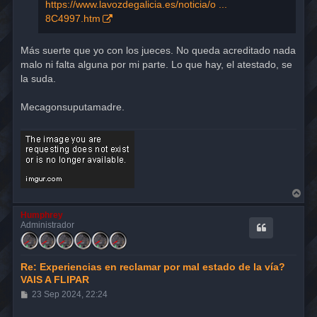
https://www.lavozdegalicia.es/noticia/o ...
8C4997.htm
Más suerte que yo con los jueces. No queda acreditado nada
malo ni falta alguna por mi parte. Lo que hay, el atestado, se
la suda.
Mecagonsuputamadre.
A
r
r
Humphrey
i
Administrador
b
a
Re: Experiencias en reclamar por mal estado de la vía?
VAIS A FLIPAR
M
23 Sep 2024, 22:24
e
n