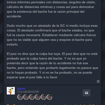
j
incluía informes periciales con distancias, ángulos de visión,
e
cálculos de distancias mínimas y cosas así para demostrar
que la existencia del bache fue la razón principal del
accidente.
Dudo mucho que un atestado de la GC ni medio incluya esas
cosas. El atestado confirmará que el bache estaba, no que
fué la causa necesaria. Establecer mediante cálculos físicos
que no es viable que alguien vea y esquive el bache para
evitarlo.
El juez no dice que la culpa fue tuya. El juez dice que no está
probado que la culpa fuera del bache. Y no es que yo
pretenda decir que la razón de tu accidente no fué ese
bache, pero entiendo que probarlo legalmente no parece que
no lo hayas probado. Y si no se ha probado, no se puede
esperar que el juez falle a tu favor.
A
r
r
josest
i
COLABORADOR
b
a