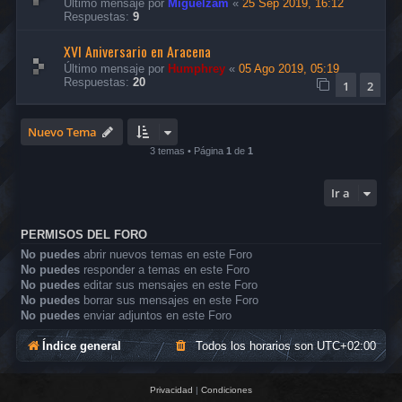
Último mensaje por
Miguelzam
«
25 Sep 2019, 16:12
Respuestas:
9
XVI Aniversario en Aracena
Último mensaje por
Humphrey
«
05 Ago 2019, 05:19
Respuestas:
20
1
2
Nuevo Tema
3 temas • Página
1
de
1
Ir a
PERMISOS DEL FORO
No puedes
abrir nuevos temas en este Foro
No puedes
responder a temas en este Foro
No puedes
editar sus mensajes en este Foro
No puedes
borrar sus mensajes en este Foro
No puedes
enviar adjuntos en este Foro
Índice general
Todos los horarios son
UTC+02:00
Privacidad
|
Condiciones