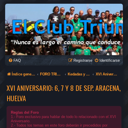
FAQ
Registrarse
Identificarse
Índice general
FORO TRIUMPH
Kedadas y reuniones
XVI Aniversario: 6, 7 y 8 de sep. Aracena, Huelva
XVI ANIVERSARIO: 6, 7 Y 8 DE SEP. ARACENA,
HUELVA
Reglas del Foro
1.- Foro exclusivo para hablar de todo lo relacionado con el XVI
Aniversario.
2.- Todos los temas en este foro deberán ir precedidos por