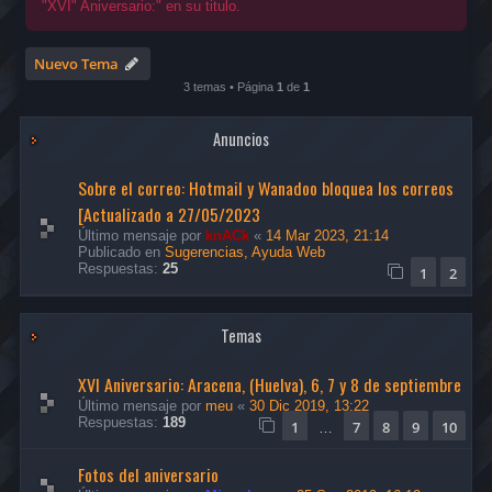
"XVI" Aniversario:" en su titulo.
Nuevo Tema
3 temas • Página
1
de
1
Anuncios
Sobre el correo: Hotmail y Wanadoo bloquea los correos
[Actualizado a 27/05/2023
Último mensaje por
knACk
«
14 Mar 2023, 21:14
Publicado en
Sugerencias, Ayuda Web
Respuestas:
25
1
2
Temas
XVI Aniversario: Aracena, (Huelva), 6, 7 y 8 de septiembre
Último mensaje por
meu
«
30 Dic 2019, 13:22
Respuestas:
189
1
7
8
9
10
…
Fotos del aniversario