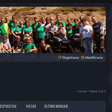
Registrarse
Identificarse
0 temas • Página
1
de
1
RESPUESTAS
VISTAS
ÚLTIMO MENSAJE