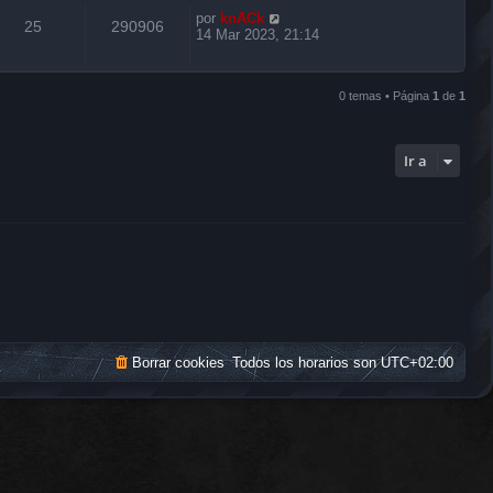
por
knACk
25
290906
14 Mar 2023, 21:14
0 temas • Página
1
de
1
Ir a
Borrar cookies
Todos los horarios son
UTC+02:00