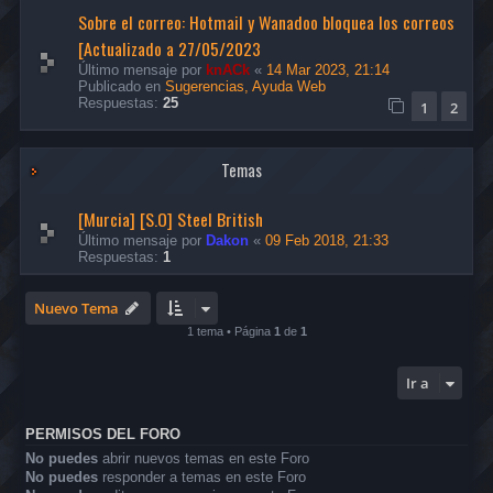
Sobre el correo: Hotmail y Wanadoo bloquea los correos
[Actualizado a 27/05/2023
Último mensaje por
knACk
«
14 Mar 2023, 21:14
Publicado en
Sugerencias, Ayuda Web
Respuestas:
25
1
2
Temas
[Murcia] [S.O] Steel British
Último mensaje por
Dakon
«
09 Feb 2018, 21:33
Respuestas:
1
Nuevo Tema
1 tema • Página
1
de
1
Ir a
PERMISOS DEL FORO
No puedes
abrir nuevos temas en este Foro
No puedes
responder a temas en este Foro