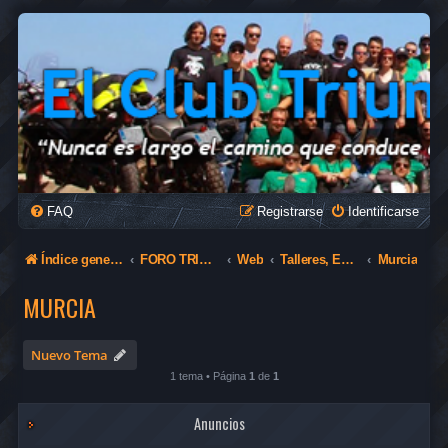
FAQ
Registrarse
Identificarse
Índice general
FORO TRIUMPH
Web
Talleres, Establecimientos etc
Murcia
MURCIA
Nuevo Tema
1 tema • Página
1
de
1
Anuncios