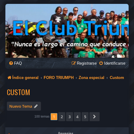
FAQ
Registrarse
Identificarse
Índice general
FORO TRIUMPH
Zona especial
Custom
CUSTOM
Nuevo Tema
1
2
3
4
5
Siguiente
100 temas
Anuncios