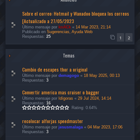
Sobre el correo: Hotmail y Wanadoo bloquea los correos
[Actualizado a 27/05/2023
Último mensaje por
knACk
«
14 Mar 2023, 21:14
Publicado en
Sugerencias, Ayuda Web
Respuestas:
25
1
2
Temas
Cambio de escapes thor a original
Último mensaje por
demagogo
«
18 May 2025, 00:13
Respuestas:
3
Convertir america mas cruiser o bagger
Último mensaje por
Idígoras
«
29 Jul 2024, 14:14
Respuestas:
16
Rating: 0.64%
recolocar alforjas speedmaster
Último mensaje por
jesusmalaga
«
04 Mar 2023, 17:06
Respuestas:
3