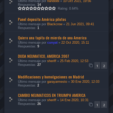
Último mensaje por
nandoibi
«
10 Oct 2021, 19:56
Respuestas:
14
Rating: 0.64%
Panel deposito América pilotos
Último mensaje por
Blackcrow
«
21 Jun 2021, 09:41
Respuestas:
1
Quiero una tapita de mierda de una America
Último mensaje por
cunyat
«
22 Oct 2020, 15:11
Respuestas:
9
DUDA NEUMATICO, AMERICA 2007
Último mensaje por
sheriff
«
25 Feb 2020, 12:53
Respuestas:
27
1
2
Modificaciones y homolgaciones en Madrid
Último mensaje por
garayarmesto
«
30 Ene 2020, 12:03
Respuestas:
2
CAMBIO NEUMATICOS EN TRIUMPH AMERICA
Último mensaje por
sheriff
«
14 Ene 2020, 10:31
Respuestas:
26
1
2