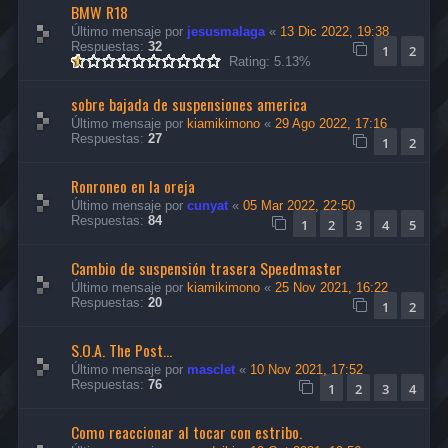
BMW R18
Último mensaje por
jesusmalaga
«
13 Dic 2022, 19:38
Respuestas:
32
1
2
Rating: 5.13%
sobre bajada de suspensiones america
Último mensaje por
kiamikimono
«
29 Ago 2022, 17:16
Respuestas:
27
1
2
Ronroneo en la oreja
Último mensaje por
cunyat
«
05 Mar 2022, 22:50
Respuestas:
84
1
2
3
4
5
Cambio de suspensión trasera Speedmaster
Último mensaje por
kiamikimono
«
25 Nov 2021, 16:22
Respuestas:
20
1
2
S.O.A. The Post...
Último mensaje por
masclet
«
10 Nov 2021, 17:52
Respuestas:
76
1
2
3
4
Como reaccionar al tocar con estribo.