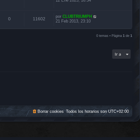
12 Ene 2023, 16:34
por
CLUBTRIUMPH
0
11602
21 Feb 2013, 23:10
0 temas • Página
1
de
1
Ir a
Borrar cookies
Todos los horarios son
UTC+02:00