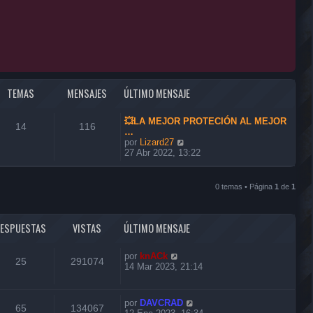
TEMAS
MENSAJES
ÚLTIMO MENSAJE
💥LA MEJOR PROTECIÓN AL MEJOR
14
116
…
V
por
Lizard27
e
27 Abr 2022, 13:22
r
ú
l
0 temas • Página
1
de
1
t
i
m
o
RESPUESTAS
VISTAS
ÚLTIMO MENSAJE
m
e
por
knACk
n
25
291074
14 Mar 2023, 21:14
s
a
j
e
por
DAVCRAD
65
134067