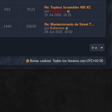
r
ú
Re: Topbox Scrambler 400 XC
l
631
9121
V
por
Humphrey
t
e
15 Jul 2026, 16:25
i
r
m
ú
o
Re: Mantenimiento de Street T…
l
1945
23033
m
V
por
Bohemius
t
e
e
08 Jun 2026, 19:50
i
n
r
m
s
ú
o
a
l
m
j
t
Ir a
e
e
i
n
m
s
o
a
Borrar cookies
Todos los horarios son
UTC+02:00
m
j
e
e
n
s
a
j
e