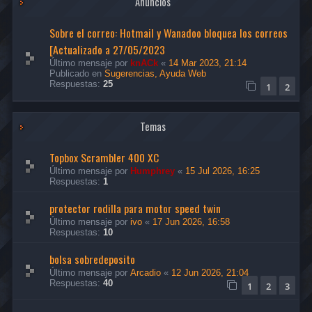
Anuncios
Sobre el correo: Hotmail y Wanadoo bloquea los correos
[Actualizado a 27/05/2023
Último mensaje por
knACk
«
14 Mar 2023, 21:14
Publicado en
Sugerencias, Ayuda Web
Respuestas:
25
1
2
Temas
Topbox Scrambler 400 XC
Último mensaje por
Humphrey
«
15 Jul 2026, 16:25
Respuestas:
1
protector rodilla para motor speed twin
Último mensaje por
ivo
«
17 Jun 2026, 16:58
Respuestas:
10
bolsa sobredeposito
Último mensaje por
Arcadio
«
12 Jun 2026, 21:04
Respuestas:
40
1
2
3