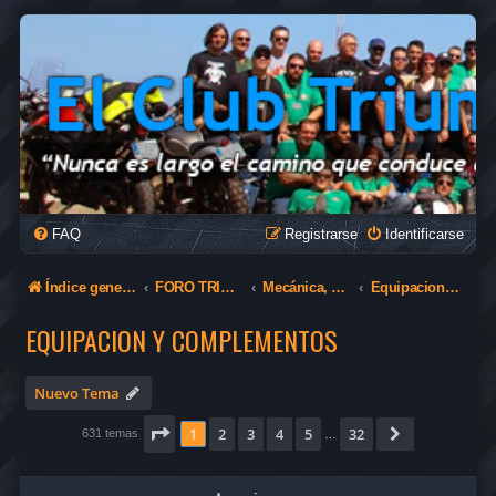
FAQ
Registrarse
Identificarse
Índice general
FORO TRIUMPH
Mecánica, complementos y recambios
Equipacion y Complementos
EQUIPACION Y COMPLEMENTOS
Nuevo Tema
Página
1
de
32
1
2
3
4
5
32
Siguiente
631 temas
…