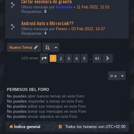
Cortar encimera de granito
Último mensaje por
bichoide
«
11 Feb 2022, 11:01
Respuestas:
8
Android Auto o MirrorLink??
Último mensaje por
Ferest
«
03 Feb 2022, 14:37
Respuestas:
4
Nuevo Tema
Página
1
de
61
1
2
3
4
5
61
Siguiente
1211 temas
…
Ir a
PERMISOS DEL FORO
No puedes
abrir nuevos temas en este Foro
No puedes
responder a temas en este Foro
No puedes
editar sus mensajes en este Foro
No puedes
borrar sus mensajes en este Foro
No puedes
enviar adjuntos en este Foro
Índice general
Todos los horarios son
UTC+02:00