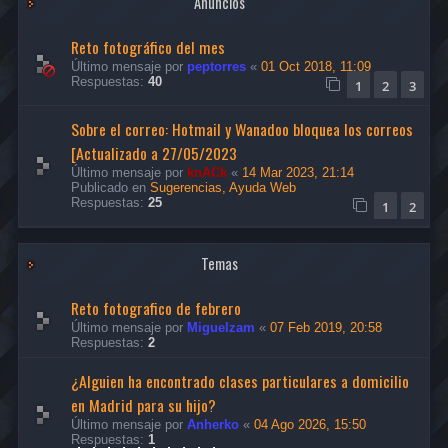
Anuncios
Reto fotográfico del mes
Último mensaje por
peptorres
«
01 Oct 2018, 11:09
Respuestas:
40
1
2
3
Sobre el correo: Hotmail y Wanadoo bloquea los correos
[Actualizado a 27/05/2023
Último mensaje por
knACk
«
14 Mar 2023, 21:14
Publicado en
Sugerencias, Ayuda Web
Respuestas:
25
1
2
Temas
Reto fotografico de febrero
Último mensaje por
Miguelzam
«
07 Feb 2019, 20:58
Respuestas:
2
¿Alguien ha encontrado clases particulares a domicilio
en Madrid para su hijo?
Último mensaje por
Anherko
«
04 Ago 2026, 15:50
Respuestas:
1