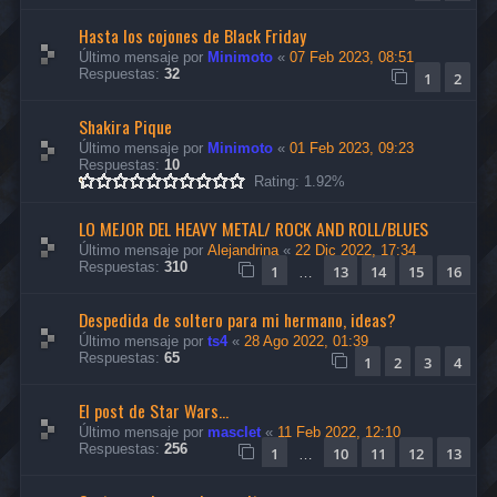
Hasta los cojones de Black Friday
Último mensaje por
Minimoto
«
07 Feb 2023, 08:51
Respuestas:
32
1
2
Shakira Pique
Último mensaje por
Minimoto
«
01 Feb 2023, 09:23
Respuestas:
10
Rating: 1.92%
LO MEJOR DEL HEAVY METAL/ ROCK AND ROLL/BLUES
Último mensaje por
Alejandrina
«
22 Dic 2022, 17:34
Respuestas:
310
1
13
14
15
16
…
Despedida de soltero para mi hermano, ideas?
Último mensaje por
ts4
«
28 Ago 2022, 01:39
Respuestas:
65
1
2
3
4
El post de Star Wars...
Último mensaje por
masclet
«
11 Feb 2022, 12:10
Respuestas:
256
1
10
11
12
13
…