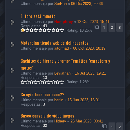
Último mensaje por
SerPan
«
06 Dic 2023, 20:36
El foro está muerto
Último mensaje por
Humphrey
«
12 Oct 2023, 15:41
Respuestas:
43
1
2
3
Rating: 10.26%
MotardInn tienda web de delincuentes
Último mensaje por
aitormad
«
06 Oct 2023, 18:19
Cachitos de hierro y cromo: Temática "carretera y
motos".
Último mensaje por
Leviathan
«
16 Jul 2023, 19:21
Respuestas:
13
Rating: 1.28%
Cirugía tunel carpiano??
Último mensaje por
berlin
«
15 Jun 2023, 16:01
Respuestas:
3
Busco consola de video juegos
Último mensaje por
Hithery
«
23 Mar 2023, 00:41
Respuestas:
32
1
2