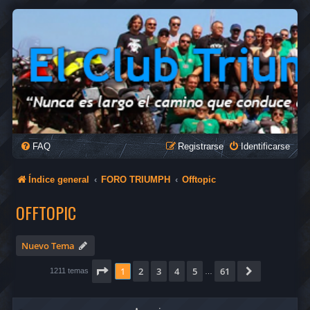
FAQ
Registrarse
Identificarse
Índice general
FORO TRIUMPH
Offtopic
OFFTOPIC
Nuevo Tema
Página
1
de
61
1
2
3
4
5
61
Siguiente
1211 temas
…