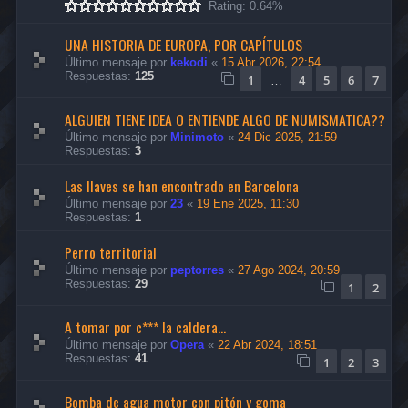
Rating: 0.64%
UNA HISTORIA DE EUROPA, POR CAPÍTULOS
Último mensaje por
kekodi
«
15 Abr 2026, 22:54
Respuestas:
125
1
4
5
6
7
…
ALGUIEN TIENE IDEA O ENTIENDE ALGO DE NUMISMATICA??
Último mensaje por
Minimoto
«
24 Dic 2025, 21:59
Respuestas:
3
Las llaves se han encontrado en Barcelona
Último mensaje por
23
«
19 Ene 2025, 11:30
Respuestas:
1
Perro territorial
Último mensaje por
peptorres
«
27 Ago 2024, 20:59
Respuestas:
29
1
2
A tomar por c*** la caldera...
Último mensaje por
Opera
«
22 Abr 2024, 18:51
Respuestas:
41
1
2
3
Bomba de agua motor con pitón y goma