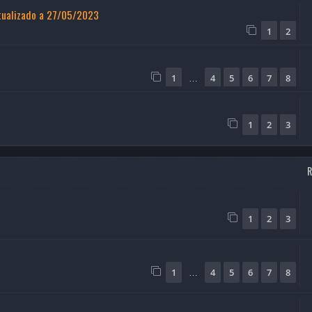
ctualizado a 27/05/2023
1
2
1
4
5
6
7
8
…
1
2
3
1
2
3
1
4
5
6
7
8
…