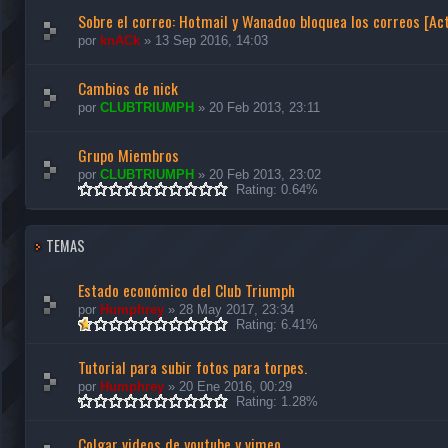
Sobre el correo: Hotmail y Wanadoo bloquea los correos [A
por
knACk
»
13 Sep 2016, 14:03
Cambios de nick
por
CLUBTRIUMPH
»
20 Feb 2013, 23:11
Grupo Miembros
por
CLUBTRIUMPH
»
20 Feb 2013, 23:02
Rating: 0.64%
TEMAS
Estado económico del Club Triumph
por
Humphrey
»
28 May 2017, 23:34
Rating: 6.41%
Tutorial para subir fotos para torpes.
por
Humphrey
»
20 Ene 2016, 00:29
Rating: 1.28%
Colgar videos de youtube y vimeo