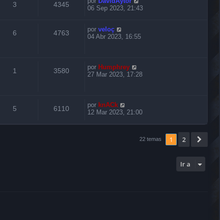
por
DavidAytor
3
4345
06 Sep 2023, 21:43
por
veloç
6
4763
04 Abr 2023, 16:55
por
Humphrey
1
3580
27 Mar 2023, 17:28
por
knACk
5
6110
12 Mar 2023, 21:00
1
2
Sigu
22 temas
Ir a