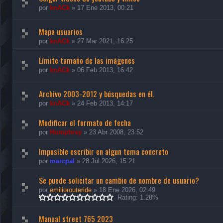
por
knACk
»
17 Ene 2013, 00:21
Mapa usuarios
por
knACk
»
27 Mar 2021, 16:25
Límite tamaño de las imágenes
por
knACk
»
06 Feb 2013, 16:42
Archivo 2003-2012 y búsquedas en él.
por
knACk
»
24 Feb 2013, 14:17
Modificar el formato de fecha
por
Humphrey
»
23 Abr 2008, 23:52
Imposible escribir en algun tema concreto
por
marcpal
»
28 Jul 2026, 15:21
Se puede solicitar un cambio de nombre de usuario?
por
emiliorouteride
»
18 Ene 2026, 02:49
Rating: 1.28%
Manual street 765 2023