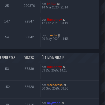
por
knACk
25
290376
14 Mar 2023, 21:14
por
Humphrey
147
72547
12 Feb 2021, 23:19
por
manchi
54
36042
09 May 2022, 11:56
RESPUESTAS
VISTAS
ÚLTIMO MENSAJE
por
Humphrey
53
67339
03 Dic 2025, 14:25
por
Machavesa
152
88628
30 Sep 2025, 08:56
por
Rayworld
29
24416