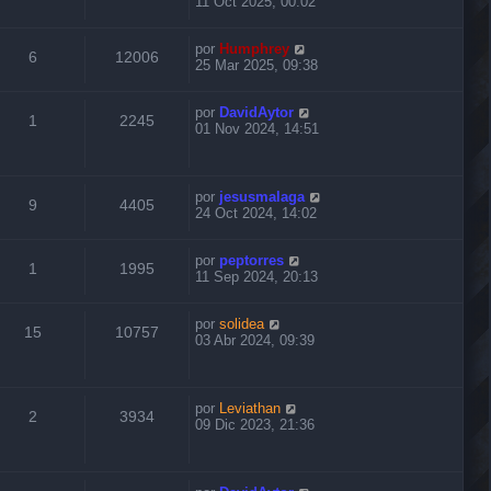
11 Oct 2025, 00:02
por
Humphrey
6
12006
25 Mar 2025, 09:38
por
DavidAytor
1
2245
01 Nov 2024, 14:51
por
jesusmalaga
9
4405
24 Oct 2024, 14:02
por
peptorres
1
1995
11 Sep 2024, 20:13
por
solidea
15
10757
03 Abr 2024, 09:39
por
Leviathan
2
3934
09 Dic 2023, 21:36