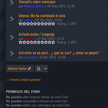
Consulta sobre mensajes
por
Miktrazaditas
»
06 Sep 2023, 12:45
Idioma. Me ha cambiado el nick.
por
veloç
»
03 Abr 2023, 13:02
Rating: 1.28%
Actualización / Lenguaje
por
knACk
»
27 Mar 2023, 14:32
Rating: 1.28%
Estrellas en un post... ¿ qué es eso? ¿ cómo se ponen?
por
masclet
»
14 Dic 2021, 13:50
Nuevo Tema
Volver a Índice general
PERMISOS DEL FORO
No puedes
abrir nuevos temas en este Foro
No puedes
responder a temas en este Foro
No puedes
editar sus mensajes en este Foro