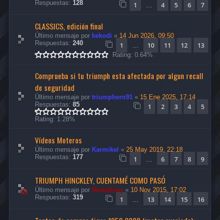
Respuestas:
128
1
4
5
6
7
…
CLASSICS, edición final
Último mensaje por
kekodi
«
14 Jun 2026, 09:50
Respuestas:
240
1
10
11
12
13
…
Rating: 0.64%
Comprueba si tu triumph esta afectada por algun recall
de seguridad
Último mensaje por
triumphero91
«
15 Ene 2025, 17:14
Respuestas:
85
1
2
3
4
5
Rating: 1.28%
Vídeos Moteros
Último mensaje por
Karmikel
«
25 May 2019, 22:18
Respuestas:
177
1
6
7
8
9
…
TRIUMPH HINCKLEY, CUENTAMÉ COMO PASÓ
Último mensaje por
Humphrey
«
10 Nov 2015, 17:02
Respuestas:
319
1
13
14
15
16
…