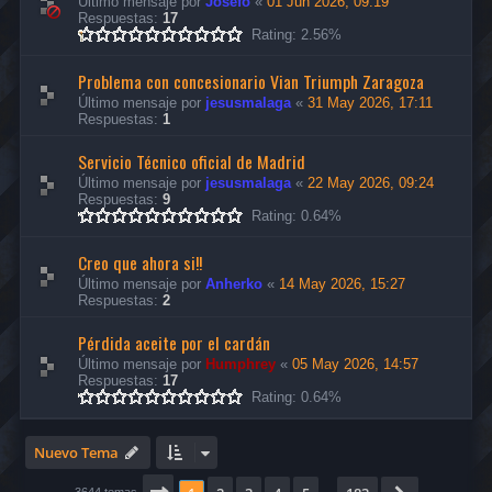
Último mensaje por
Josefo
«
01 Jun 2026, 09:19
Respuestas:
17
Rating: 2.56%
Problema con concesionario Vian Triumph Zaragoza
Último mensaje por
jesusmalaga
«
31 May 2026, 17:11
Respuestas:
1
Servicio Técnico oficial de Madrid
Último mensaje por
jesusmalaga
«
22 May 2026, 09:24
Respuestas:
9
Rating: 0.64%
Creo que ahora si!!
Último mensaje por
Anherko
«
14 May 2026, 15:27
Respuestas:
2
Pérdida aceite por el cardán
Último mensaje por
Humphrey
«
05 May 2026, 14:57
Respuestas:
17
Rating: 0.64%
Nuevo Tema
3644 temas