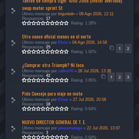
Tanteo de compra tiger 1050 2008 (motor averiado)
swap motor sprint St
Último mensaje por
trigunbdn
«
08 Ago 2026, 12:11
Respuestas:
17
Rating: 1.28%
Otro conce oficial menos en el norte
Último mensaje por
Elvis
«
04 Ago 2026, 14:58
Respuestas:
25
1
2
Rating: 1.92%
¿Comprar otra Triumph? Ni loco.
Último mensaje por
zafiro76
«
28 Jul 2026, 13:38
Respuestas:
42
1
2
3
Rating: 3.85%
Pido Consejo para viaje en moto
Último mensaje por
Einar
«
27 Jul 2026, 20:58
Respuestas:
18
Rating: 0.64%
NUEVO DIRECTOR GENERAL DE T. E.
Último mensaje por
jesusmalaga
«
22 Jul 2026, 13:07
Respuestas:
3
Rating: 0.64%