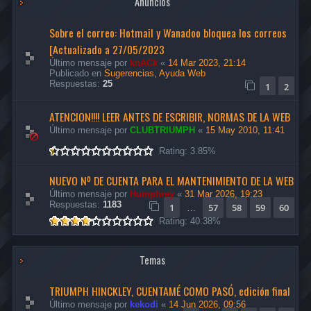
Anuncios
Sobre el correo: Hotmail y Wanadoo bloquea los correos
[Actualizado a 27/05/2023
Último mensaje por
knACk
«
14 Mar 2023, 21:14
Publicado en
Sugerencias, Ayuda Web
Respuestas:
25
1
2
ATENCION!!!! LEER ANTES DE ESCRIBIR, NORMAS DE LA WEB
Último mensaje por
CLUBTRIUMPH
«
15 May 2010, 11:41
Rating: 3.85%
NUEVO Nº DE CUENTA PARA EL MANTENIMIENTO DE LA WEB
Último mensaje por
Humphrey
«
31 Mar 2026, 19:23
Respuestas:
1183
1
57
58
59
60
…
Rating: 40.38%
Temas
TRIUMPH HINCKLEY, CUENTAMÉ COMO PASÓ, edición final
Último mensaje por
kekodi
«
14 Jun 2026, 09:56