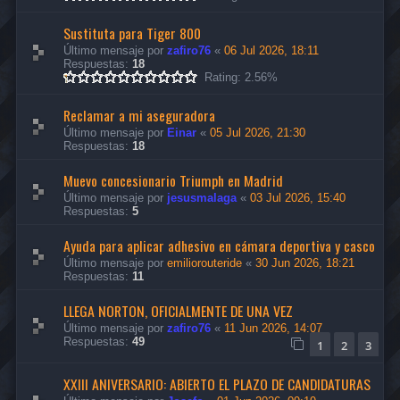
Sustituta para Tiger 800
Último mensaje por
zafiro76
«
06 Jul 2026, 18:11
Respuestas:
18
Rating: 2.56%
Reclamar a mi aseguradora
Último mensaje por
Einar
«
05 Jul 2026, 21:30
Respuestas:
18
Muevo concesionario Triumph en Madrid
Último mensaje por
jesusmalaga
«
03 Jul 2026, 15:40
Respuestas:
5
Ayuda para aplicar adhesivo en cámara deportiva y casco
Último mensaje por
emiliorouteride
«
30 Jun 2026, 18:21
Respuestas:
11
LLEGA NORTON, OFICIALMENTE DE UNA VEZ
Último mensaje por
zafiro76
«
11 Jun 2026, 14:07
Respuestas:
49
1
2
3
XXIII ANIVERSARIO: ABIERTO EL PLAZO DE CANDIDATURAS