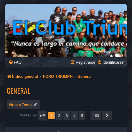
FAQ
Registrarse
Identificarse
Índice general
FORO TRIUMPH
General
GENERAL
Nuevo Tema
Página
1
de
183
1
2
3
4
5
183
Siguiente
3644 temas
…