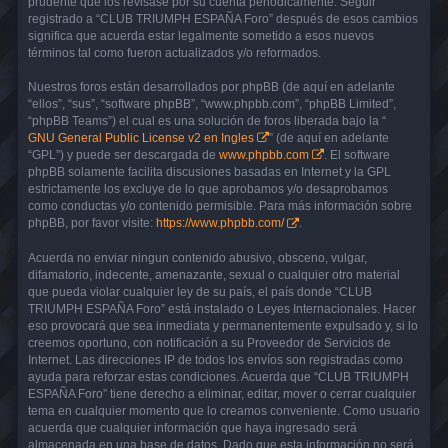
prudente que los revisase por su cuenta periódicamente. Seguir
registrado a “CLUB TRIUMPH ESPAÑA Foro” después de esos cambios
significa que acuerda estar legalmente sometido a esos nuevos
términos tal como fueron actualizados y/o reformados.
Nuestros foros están desarrollados por phpBB (de aquí en adelante
“ellos”, “sus”, “software phpBB”, “www.phpbb.com”, “phpBB Limited”,
“phpBB Teams”) el cual es una solución de foros liberada bajo la “
GNU General Public License v2 en Ingles
” (de aquí en adelante
“GPL”) y puede ser descargada de
www.phpbb.com
. El software
phpBB solamente facilita discusiones basadas en Internet y la GPL
estrictamente los excluye de lo que aprobamos y/o desaprobamos
como conductas y/o contenido permisible. Para más información sobre
phpBB, por favor visite:
https://www.phpbb.com/
.
Acuerda no enviar ningun contenido abusivo, obsceno, vulgar,
difamatorio, indecente, amenazante, sexual o cualquier otro material
que pueda violar cualquier ley de su país, el país donde “CLUB
TRIUMPH ESPAÑA Foro” está instalado o Leyes Internacionales. Hacer
eso provocará que sea inmediata y permanentemente expulsado y, si lo
creemos oportuno, con notificación a su Proveedor de Servicios de
Internet. Las direcciones IP de todos los envíos son registradas como
ayuda para reforzar estas condiciones. Acuerda que “CLUB TRIUMPH
ESPAÑA Foro” tiene derecho a eliminar, editar, mover o cerrar cualquier
tema en cualquier momento que lo creamos conveniente. Como usuario
acuerda que cualquier información que haya ingresado será
almacenada en una base de datos. Dado que esta información no será