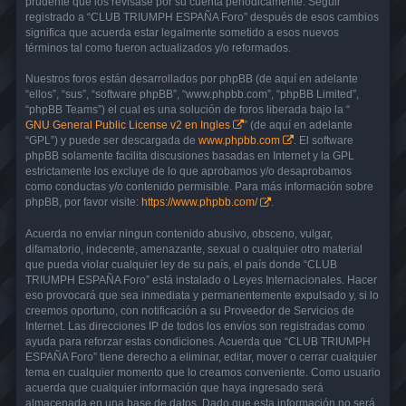
prudente que los revisase por su cuenta periódicamente. Seguir
registrado a “CLUB TRIUMPH ESPAÑA Foro” después de esos cambios
significa que acuerda estar legalmente sometido a esos nuevos
términos tal como fueron actualizados y/o reformados.
Nuestros foros están desarrollados por phpBB (de aquí en adelante
“ellos”, “sus”, “software phpBB”, “www.phpbb.com”, “phpBB Limited”,
“phpBB Teams”) el cual es una solución de foros liberada bajo la “
GNU General Public License v2 en Ingles
” (de aquí en adelante
“GPL”) y puede ser descargada de
www.phpbb.com
. El software
phpBB solamente facilita discusiones basadas en Internet y la GPL
estrictamente los excluye de lo que aprobamos y/o desaprobamos
como conductas y/o contenido permisible. Para más información sobre
phpBB, por favor visite:
https://www.phpbb.com/
.
Acuerda no enviar ningun contenido abusivo, obsceno, vulgar,
difamatorio, indecente, amenazante, sexual o cualquier otro material
que pueda violar cualquier ley de su país, el país donde “CLUB
TRIUMPH ESPAÑA Foro” está instalado o Leyes Internacionales. Hacer
eso provocará que sea inmediata y permanentemente expulsado y, si lo
creemos oportuno, con notificación a su Proveedor de Servicios de
Internet. Las direcciones IP de todos los envíos son registradas como
ayuda para reforzar estas condiciones. Acuerda que “CLUB TRIUMPH
ESPAÑA Foro” tiene derecho a eliminar, editar, mover o cerrar cualquier
tema en cualquier momento que lo creamos conveniente. Como usuario
acuerda que cualquier información que haya ingresado será
almacenada en una base de datos. Dado que esta información no será