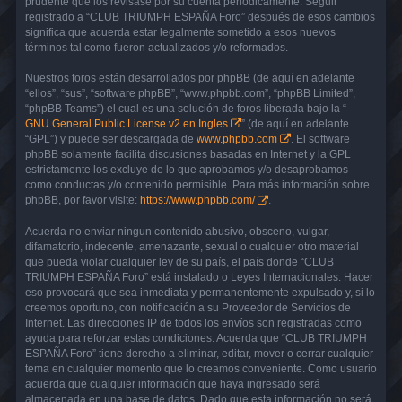
prudente que los revisase por su cuenta periódicamente. Seguir
registrado a “CLUB TRIUMPH ESPAÑA Foro” después de esos cambios
significa que acuerda estar legalmente sometido a esos nuevos
términos tal como fueron actualizados y/o reformados.
Nuestros foros están desarrollados por phpBB (de aquí en adelante
“ellos”, “sus”, “software phpBB”, “www.phpbb.com”, “phpBB Limited”,
“phpBB Teams”) el cual es una solución de foros liberada bajo la “
GNU General Public License v2 en Ingles
” (de aquí en adelante
“GPL”) y puede ser descargada de
www.phpbb.com
. El software
phpBB solamente facilita discusiones basadas en Internet y la GPL
estrictamente los excluye de lo que aprobamos y/o desaprobamos
como conductas y/o contenido permisible. Para más información sobre
phpBB, por favor visite:
https://www.phpbb.com/
.
Acuerda no enviar ningun contenido abusivo, obsceno, vulgar,
difamatorio, indecente, amenazante, sexual o cualquier otro material
que pueda violar cualquier ley de su país, el país donde “CLUB
TRIUMPH ESPAÑA Foro” está instalado o Leyes Internacionales. Hacer
eso provocará que sea inmediata y permanentemente expulsado y, si lo
creemos oportuno, con notificación a su Proveedor de Servicios de
Internet. Las direcciones IP de todos los envíos son registradas como
ayuda para reforzar estas condiciones. Acuerda que “CLUB TRIUMPH
ESPAÑA Foro” tiene derecho a eliminar, editar, mover o cerrar cualquier
tema en cualquier momento que lo creamos conveniente. Como usuario
acuerda que cualquier información que haya ingresado será
almacenada en una base de datos. Dado que esta información no será