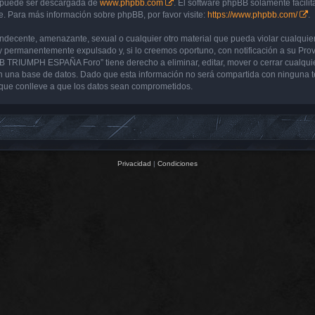
y puede ser descargada de
www.phpbb.com
. El software phpBB solamente facilit
 Para más información sobre phpBB, por favor visite:
https://www.phpbb.com/
.
 indecente, amenazante, sexual o cualquier otro material que pueda violar cualq
 permanentemente expulsado y, si lo creemos oportuno, con notificación a su Prove
UB TRIUMPH ESPAÑA Foro” tiene derecho a eliminar, editar, mover o cerrar cualq
 una base de datos. Dado que esta información no será compartida con ninguna 
que conlleve a que los datos sean comprometidos.
Privacidad
|
Condiciones