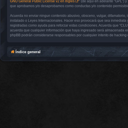
GNU General Public License v2 en Ingles
” (de aquí en adelante “GPL”) 
que aprobamos y/o desaprobamos como conductas y/o contenido permisible.
Acuerda no enviar ningun contenido abusivo, obsceno, vulgar, difamatorio,
instalado o Leyes Internacionales. Hacer eso provocará que sea inmediata y
registradas como ayuda para reforzar estas condiciones. Acuerda que “CL
acuerda que cualquier información que haya ingresado será almacenada en
phpBB podrán considerarse responsables por cualquier intento de hacking 
Índice general