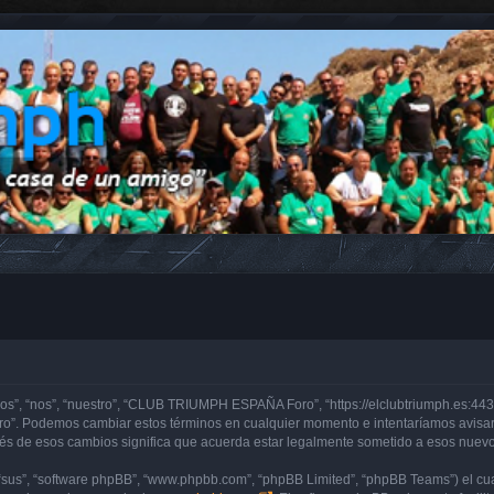
, “nos”, “nuestro”, “CLUB TRIUMPH ESPAÑA Foro”, “https://elclubtriumph.es:443”)
o”. Podemos cambiar estos términos en cualquier momento e intentaríamos avisarl
de esos cambios significa que acuerda estar legalmente sometido a esos nuevos 
“sus”, “software phpBB”, “www.phpbb.com”, “phpBB Limited”, “phpBB Teams”) el cual