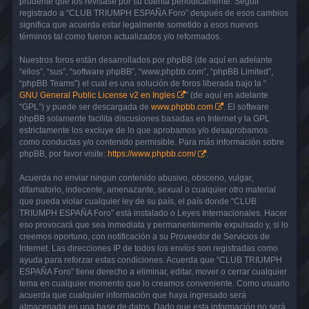
prudente que los revisase por su cuenta periódicamente. Seguir
registrado a “CLUB TRIUMPH ESPAÑA Foro” después de esos cambios
significa que acuerda estar legalmente sometido a esos nuevos
términos tal como fueron actualizados y/o reformados.
Nuestros foros están desarrollados por phpBB (de aquí en adelante
“ellos”, “sus”, “software phpBB”, “www.phpbb.com”, “phpBB Limited”,
“phpBB Teams”) el cual es una solución de foros liberada bajo la “
GNU General Public License v2 en Ingles
” (de aquí en adelante
“GPL”) y puede ser descargada de
www.phpbb.com
. El software
phpBB solamente facilita discusiones basadas en Internet y la GPL
estrictamente los excluye de lo que aprobamos y/o desaprobamos
como conductas y/o contenido permisible. Para más información sobre
phpBB, por favor visite:
https://www.phpbb.com/
.
Acuerda no enviar ningun contenido abusivo, obsceno, vulgar,
difamatorio, indecente, amenazante, sexual o cualquier otro material
que pueda violar cualquier ley de su país, el país donde “CLUB
TRIUMPH ESPAÑA Foro” está instalado o Leyes Internacionales. Hacer
eso provocará que sea inmediata y permanentemente expulsado y, si lo
creemos oportuno, con notificación a su Proveedor de Servicios de
Internet. Las direcciones IP de todos los envíos son registradas como
ayuda para reforzar estas condiciones. Acuerda que “CLUB TRIUMPH
ESPAÑA Foro” tiene derecho a eliminar, editar, mover o cerrar cualquier
tema en cualquier momento que lo creamos conveniente. Como usuario
acuerda que cualquier información que haya ingresado será
almacenada en una base de datos. Dado que esta información no será