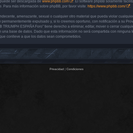
y puede ser descargada de
www.phpbb.com
. El software phpBB solamente facilit
 Para más información sobre phpBB, por favor visite:
https://www.phpbb.com/
.
 indecente, amenazante, sexual o cualquier otro material que pueda violar cualq
 permanentemente expulsado y, si lo creemos oportuno, con notificación a su Prove
UB TRIUMPH ESPAÑA Foro” tiene derecho a eliminar, editar, mover o cerrar cualq
 una base de datos. Dado que esta información no será compartida con ninguna 
que conlleve a que los datos sean comprometidos.
Privacidad
|
Condiciones