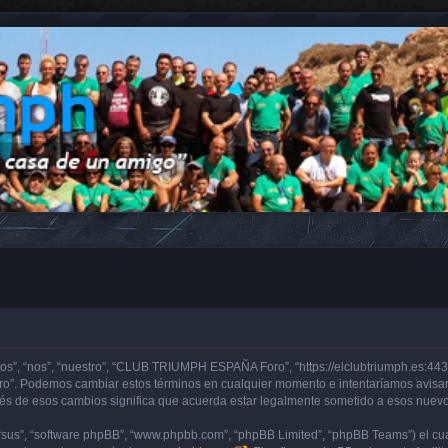
, “nos”, “nuestro”, “CLUB TRIUMPH ESPAÑA Foro”, “https://elclubtriumph.es:443”)
o”. Podemos cambiar estos términos en cualquier momento e intentaríamos avisarl
de esos cambios significa que acuerda estar legalmente sometido a esos nuevos 
“sus”, “software phpBB”, “www.phpbb.com”, “phpBB Limited”, “phpBB Teams”) el cual