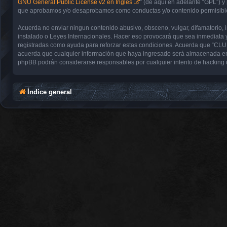
GNU General Public License v2 en Ingles
” (de aquí en adelante “GPL”) 
que aprobamos y/o desaprobamos como conductas y/o contenido permisible.
Acuerda no enviar ningun contenido abusivo, obsceno, vulgar, difamatorio,
instalado o Leyes Internacionales. Hacer eso provocará que sea inmediata y
registradas como ayuda para reforzar estas condiciones. Acuerda que “CL
acuerda que cualquier información que haya ingresado será almacenada en
phpBB podrán considerarse responsables por cualquier intento de hacking 
Índice general