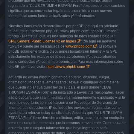
prudente que los revisase por su cuenta periódicamente. Seguir
registrado a “CLUB TRIUMPH ESPAÑA Foro” después de esos cambios
significa que acuerda estar legalmente sometido a esos nuevos
términos tal como fueron actualizados y/o reformados.
Nuestros foros están desarrollados por phpBB (de aquí en adelante
“ellos”, “sus”, “software phpBB”, “www.phpbb.com”, “phpBB Limited”,
“phpBB Teams”) el cual es una solución de foros liberada bajo la “
GNU General Public License v2 en Ingles
” (de aquí en adelante
“GPL”) y puede ser descargada de
www.phpbb.com
. El software
phpBB solamente facilita discusiones basadas en Internet y la GPL
estrictamente los excluye de lo que aprobamos y/o desaprobamos
como conductas y/o contenido permisible. Para más información sobre
phpBB, por favor visite:
https://www.phpbb.com/
.
Acuerda no enviar ningun contenido abusivo, obsceno, vulgar,
difamatorio, indecente, amenazante, sexual o cualquier otro material
que pueda violar cualquier ley de su país, el país donde “CLUB
TRIUMPH ESPAÑA Foro” está instalado o Leyes Internacionales. Hacer
eso provocará que sea inmediata y permanentemente expulsado y, si lo
creemos oportuno, con notificación a su Proveedor de Servicios de
Internet. Las direcciones IP de todos los envíos son registradas como
ayuda para reforzar estas condiciones. Acuerda que “CLUB TRIUMPH
ESPAÑA Foro” tiene derecho a eliminar, editar, mover o cerrar cualquier
tema en cualquier momento que lo creamos conveniente. Como usuario
acuerda que cualquier información que haya ingresado será
almacenada en una base de datos. Dado que esta información no será