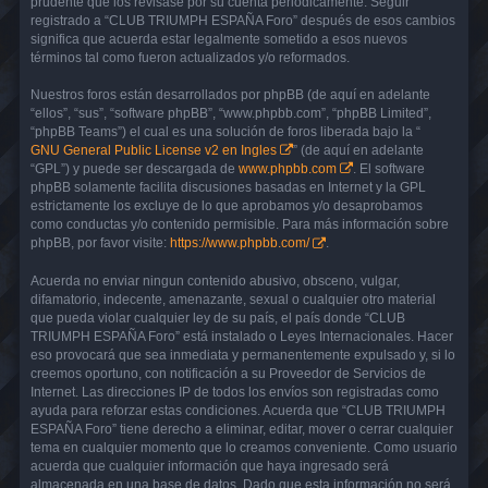
prudente que los revisase por su cuenta periódicamente. Seguir
registrado a “CLUB TRIUMPH ESPAÑA Foro” después de esos cambios
significa que acuerda estar legalmente sometido a esos nuevos
términos tal como fueron actualizados y/o reformados.
Nuestros foros están desarrollados por phpBB (de aquí en adelante
“ellos”, “sus”, “software phpBB”, “www.phpbb.com”, “phpBB Limited”,
“phpBB Teams”) el cual es una solución de foros liberada bajo la “
GNU General Public License v2 en Ingles
” (de aquí en adelante
“GPL”) y puede ser descargada de
www.phpbb.com
. El software
phpBB solamente facilita discusiones basadas en Internet y la GPL
estrictamente los excluye de lo que aprobamos y/o desaprobamos
como conductas y/o contenido permisible. Para más información sobre
phpBB, por favor visite:
https://www.phpbb.com/
.
Acuerda no enviar ningun contenido abusivo, obsceno, vulgar,
difamatorio, indecente, amenazante, sexual o cualquier otro material
que pueda violar cualquier ley de su país, el país donde “CLUB
TRIUMPH ESPAÑA Foro” está instalado o Leyes Internacionales. Hacer
eso provocará que sea inmediata y permanentemente expulsado y, si lo
creemos oportuno, con notificación a su Proveedor de Servicios de
Internet. Las direcciones IP de todos los envíos son registradas como
ayuda para reforzar estas condiciones. Acuerda que “CLUB TRIUMPH
ESPAÑA Foro” tiene derecho a eliminar, editar, mover o cerrar cualquier
tema en cualquier momento que lo creamos conveniente. Como usuario
acuerda que cualquier información que haya ingresado será
almacenada en una base de datos. Dado que esta información no será