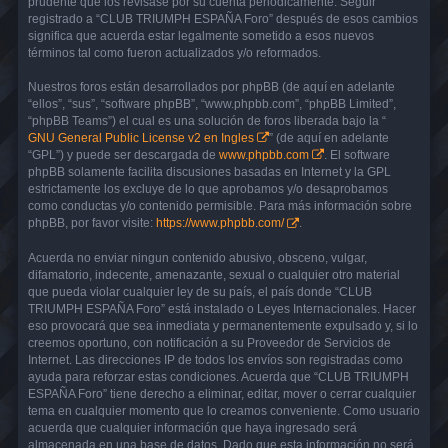
prudente que los revisase por su cuenta periódicamente. Seguir
registrado a “CLUB TRIUMPH ESPAÑA Foro” después de esos cambios
significa que acuerda estar legalmente sometido a esos nuevos
términos tal como fueron actualizados y/o reformados.
Nuestros foros están desarrollados por phpBB (de aquí en adelante
“ellos”, “sus”, “software phpBB”, “www.phpbb.com”, “phpBB Limited”,
“phpBB Teams”) el cual es una solución de foros liberada bajo la “
GNU General Public License v2 en Ingles
” (de aquí en adelante
“GPL”) y puede ser descargada de
www.phpbb.com
. El software
phpBB solamente facilita discusiones basadas en Internet y la GPL
estrictamente los excluye de lo que aprobamos y/o desaprobamos
como conductas y/o contenido permisible. Para más información sobre
phpBB, por favor visite:
https://www.phpbb.com/
.
Acuerda no enviar ningun contenido abusivo, obsceno, vulgar,
difamatorio, indecente, amenazante, sexual o cualquier otro material
que pueda violar cualquier ley de su país, el país donde “CLUB
TRIUMPH ESPAÑA Foro” está instalado o Leyes Internacionales. Hacer
eso provocará que sea inmediata y permanentemente expulsado y, si lo
creemos oportuno, con notificación a su Proveedor de Servicios de
Internet. Las direcciones IP de todos los envíos son registradas como
ayuda para reforzar estas condiciones. Acuerda que “CLUB TRIUMPH
ESPAÑA Foro” tiene derecho a eliminar, editar, mover o cerrar cualquier
tema en cualquier momento que lo creamos conveniente. Como usuario
acuerda que cualquier información que haya ingresado será
almacenada en una base de datos. Dado que esta información no será