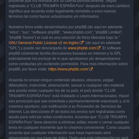
prudente que los revisase por su cuenta periódicamente. Seguir
registrado a “CLUB TRIUMPH ESPAÑA Foro” después de esos cambios
significa que acuerda estar legalmente sometido a esos nuevos
términos tal como fueron actualizados y/o reformados.
Nuestros foros están desarrollados por phpBB (de aquí en adelante
“ellos”, “sus”, “software phpBB”, “www.phpbb.com”, “phpBB Limited”,
“phpBB Teams”) el cual es una solución de foros liberada bajo la “
GNU General Public License v2 en Ingles
” (de aquí en adelante
“GPL”) y puede ser descargada de
www.phpbb.com
. El software
phpBB solamente facilita discusiones basadas en Internet y la GPL
estrictamente los excluye de lo que aprobamos y/o desaprobamos
como conductas y/o contenido permisible. Para más información sobre
phpBB, por favor visite:
https://www.phpbb.com/
.
Acuerda no enviar ningun contenido abusivo, obsceno, vulgar,
difamatorio, indecente, amenazante, sexual o cualquier otro material
que pueda violar cualquier ley de su país, el país donde “CLUB
TRIUMPH ESPAÑA Foro” está instalado o Leyes Internacionales. Hacer
eso provocará que sea inmediata y permanentemente expulsado y, si lo
creemos oportuno, con notificación a su Proveedor de Servicios de
Internet. Las direcciones IP de todos los envíos son registradas como
ayuda para reforzar estas condiciones. Acuerda que “CLUB TRIUMPH
ESPAÑA Foro” tiene derecho a eliminar, editar, mover o cerrar cualquier
tema en cualquier momento que lo creamos conveniente. Como usuario
acuerda que cualquier información que haya ingresado será
almacenada en una base de datos. Dado que esta información no será