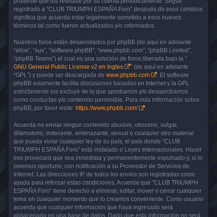
prudente que los revisase por su cuenta periódicamente. Seguir
registrado a “CLUB TRIUMPH ESPAÑA Foro” después de esos cambios
significa que acuerda estar legalmente sometido a esos nuevos
términos tal como fueron actualizados y/o reformados.
Nuestros foros están desarrollados por phpBB (de aquí en adelante
“ellos”, “sus”, “software phpBB”, “www.phpbb.com”, “phpBB Limited”,
“phpBB Teams”) el cual es una solución de foros liberada bajo la “
GNU General Public License v2 en Ingles
” (de aquí en adelante
“GPL”) y puede ser descargada de
www.phpbb.com
. El software
phpBB solamente facilita discusiones basadas en Internet y la GPL
estrictamente los excluye de lo que aprobamos y/o desaprobamos
como conductas y/o contenido permisible. Para más información sobre
phpBB, por favor visite:
https://www.phpbb.com/
.
Acuerda no enviar ningun contenido abusivo, obsceno, vulgar,
difamatorio, indecente, amenazante, sexual o cualquier otro material
que pueda violar cualquier ley de su país, el país donde “CLUB
TRIUMPH ESPAÑA Foro” está instalado o Leyes Internacionales. Hacer
eso provocará que sea inmediata y permanentemente expulsado y, si lo
creemos oportuno, con notificación a su Proveedor de Servicios de
Internet. Las direcciones IP de todos los envíos son registradas como
ayuda para reforzar estas condiciones. Acuerda que “CLUB TRIUMPH
ESPAÑA Foro” tiene derecho a eliminar, editar, mover o cerrar cualquier
tema en cualquier momento que lo creamos conveniente. Como usuario
acuerda que cualquier información que haya ingresado será
almacenada en una base de datos. Dado que esta información no será