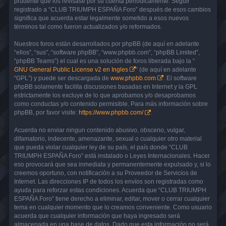
prudente que los revisase por su cuenta periódicamente. Seguir
registrado a “CLUB TRIUMPH ESPAÑA Foro” después de esos cambios
significa que acuerda estar legalmente sometido a esos nuevos
términos tal como fueron actualizados y/o reformados.
Nuestros foros están desarrollados por phpBB (de aquí en adelante
“ellos”, “sus”, “software phpBB”, “www.phpbb.com”, “phpBB Limited”,
“phpBB Teams”) el cual es una solución de foros liberada bajo la “
GNU General Public License v2 en Ingles
” (de aquí en adelante
“GPL”) y puede ser descargada de
www.phpbb.com
. El software
phpBB solamente facilita discusiones basadas en Internet y la GPL
estrictamente los excluye de lo que aprobamos y/o desaprobamos
como conductas y/o contenido permisible. Para más información sobre
phpBB, por favor visite:
https://www.phpbb.com/
.
Acuerda no enviar ningun contenido abusivo, obsceno, vulgar,
difamatorio, indecente, amenazante, sexual o cualquier otro material
que pueda violar cualquier ley de su país, el país donde “CLUB
TRIUMPH ESPAÑA Foro” está instalado o Leyes Internacionales. Hacer
eso provocará que sea inmediata y permanentemente expulsado y, si lo
creemos oportuno, con notificación a su Proveedor de Servicios de
Internet. Las direcciones IP de todos los envíos son registradas como
ayuda para reforzar estas condiciones. Acuerda que “CLUB TRIUMPH
ESPAÑA Foro” tiene derecho a eliminar, editar, mover o cerrar cualquier
tema en cualquier momento que lo creamos conveniente. Como usuario
acuerda que cualquier información que haya ingresado será
almacenada en una base de datos. Dado que esta información no será