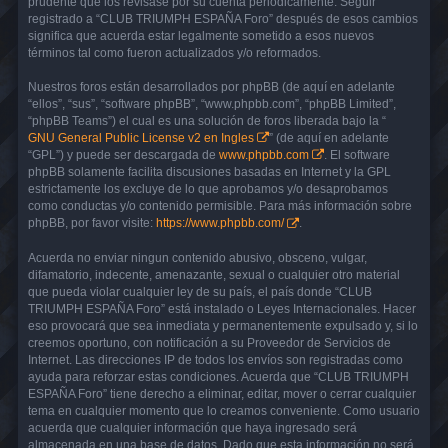
prudente que los revisase por su cuenta periódicamente. Seguir
registrado a “CLUB TRIUMPH ESPAÑA Foro” después de esos cambios
significa que acuerda estar legalmente sometido a esos nuevos
términos tal como fueron actualizados y/o reformados.
Nuestros foros están desarrollados por phpBB (de aquí en adelante
“ellos”, “sus”, “software phpBB”, “www.phpbb.com”, “phpBB Limited”,
“phpBB Teams”) el cual es una solución de foros liberada bajo la “
GNU General Public License v2 en Ingles
” (de aquí en adelante
“GPL”) y puede ser descargada de
www.phpbb.com
. El software
phpBB solamente facilita discusiones basadas en Internet y la GPL
estrictamente los excluye de lo que aprobamos y/o desaprobamos
como conductas y/o contenido permisible. Para más información sobre
phpBB, por favor visite:
https://www.phpbb.com/
.
Acuerda no enviar ningun contenido abusivo, obsceno, vulgar,
difamatorio, indecente, amenazante, sexual o cualquier otro material
que pueda violar cualquier ley de su país, el país donde “CLUB
TRIUMPH ESPAÑA Foro” está instalado o Leyes Internacionales. Hacer
eso provocará que sea inmediata y permanentemente expulsado y, si lo
creemos oportuno, con notificación a su Proveedor de Servicios de
Internet. Las direcciones IP de todos los envíos son registradas como
ayuda para reforzar estas condiciones. Acuerda que “CLUB TRIUMPH
ESPAÑA Foro” tiene derecho a eliminar, editar, mover o cerrar cualquier
tema en cualquier momento que lo creamos conveniente. Como usuario
acuerda que cualquier información que haya ingresado será
almacenada en una base de datos. Dado que esta información no será