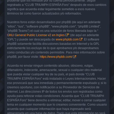
prudente que los revisase por su cuenta periódicamente. Seguir
registrado a “CLUB TRIUMPH ESPAÑA Foro” después de esos cambios
significa que acuerda estar legalmente sometido a esos nuevos
términos tal como fueron actualizados y/o reformados.
Nuestros foros están desarrollados por phpBB (de aquí en adelante
“ellos”, “sus”, “software phpBB”, “www.phpbb.com”, “phpBB Limited”,
“phpBB Teams”) el cual es una solución de foros liberada bajo la “
GNU General Public License v2 en Ingles
” (de aquí en adelante
“GPL”) y puede ser descargada de
www.phpbb.com
. El software
phpBB solamente facilita discusiones basadas en Internet y la GPL
estrictamente los excluye de lo que aprobamos y/o desaprobamos
como conductas y/o contenido permisible. Para más información sobre
phpBB, por favor visite:
https://www.phpbb.com/
.
Acuerda no enviar ningun contenido abusivo, obsceno, vulgar,
difamatorio, indecente, amenazante, sexual o cualquier otro material
que pueda violar cualquier ley de su país, el país donde “CLUB
TRIUMPH ESPAÑA Foro” está instalado o Leyes Internacionales. Hacer
eso provocará que sea inmediata y permanentemente expulsado y, si lo
creemos oportuno, con notificación a su Proveedor de Servicios de
Internet. Las direcciones IP de todos los envíos son registradas como
ayuda para reforzar estas condiciones. Acuerda que “CLUB TRIUMPH
ESPAÑA Foro” tiene derecho a eliminar, editar, mover o cerrar cualquier
tema en cualquier momento que lo creamos conveniente. Como usuario
acuerda que cualquier información que haya ingresado será
almacenada en una base de datos. Dado que esta información no será