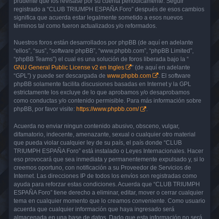
prudente que los revisase por su cuenta periódicamente. Seguir
registrado a “CLUB TRIUMPH ESPAÑA Foro” después de esos cambios
significa que acuerda estar legalmente sometido a esos nuevos
términos tal como fueron actualizados y/o reformados.
Nuestros foros están desarrollados por phpBB (de aquí en adelante
“ellos”, “sus”, “software phpBB”, “www.phpbb.com”, “phpBB Limited”,
“phpBB Teams”) el cual es una solución de foros liberada bajo la “
GNU General Public License v2 en Ingles
” (de aquí en adelante
“GPL”) y puede ser descargada de
www.phpbb.com
. El software
phpBB solamente facilita discusiones basadas en Internet y la GPL
estrictamente los excluye de lo que aprobamos y/o desaprobamos
como conductas y/o contenido permisible. Para más información sobre
phpBB, por favor visite:
https://www.phpbb.com/
.
Acuerda no enviar ningun contenido abusivo, obsceno, vulgar,
difamatorio, indecente, amenazante, sexual o cualquier otro material
que pueda violar cualquier ley de su país, el país donde “CLUB
TRIUMPH ESPAÑA Foro” está instalado o Leyes Internacionales. Hacer
eso provocará que sea inmediata y permanentemente expulsado y, si lo
creemos oportuno, con notificación a su Proveedor de Servicios de
Internet. Las direcciones IP de todos los envíos son registradas como
ayuda para reforzar estas condiciones. Acuerda que “CLUB TRIUMPH
ESPAÑA Foro” tiene derecho a eliminar, editar, mover o cerrar cualquier
tema en cualquier momento que lo creamos conveniente. Como usuario
acuerda que cualquier información que haya ingresado será
almacenada en una base de datos. Dado que esta información no será