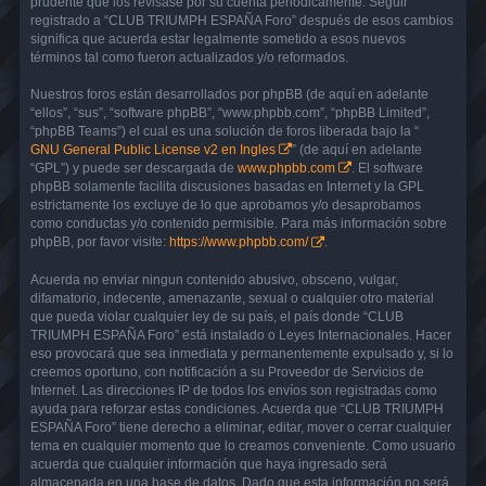
prudente que los revisase por su cuenta periódicamente. Seguir
registrado a “CLUB TRIUMPH ESPAÑA Foro” después de esos cambios
significa que acuerda estar legalmente sometido a esos nuevos
términos tal como fueron actualizados y/o reformados.
Nuestros foros están desarrollados por phpBB (de aquí en adelante
“ellos”, “sus”, “software phpBB”, “www.phpbb.com”, “phpBB Limited”,
“phpBB Teams”) el cual es una solución de foros liberada bajo la “
GNU General Public License v2 en Ingles
” (de aquí en adelante
“GPL”) y puede ser descargada de
www.phpbb.com
. El software
phpBB solamente facilita discusiones basadas en Internet y la GPL
estrictamente los excluye de lo que aprobamos y/o desaprobamos
como conductas y/o contenido permisible. Para más información sobre
phpBB, por favor visite:
https://www.phpbb.com/
.
Acuerda no enviar ningun contenido abusivo, obsceno, vulgar,
difamatorio, indecente, amenazante, sexual o cualquier otro material
que pueda violar cualquier ley de su país, el país donde “CLUB
TRIUMPH ESPAÑA Foro” está instalado o Leyes Internacionales. Hacer
eso provocará que sea inmediata y permanentemente expulsado y, si lo
creemos oportuno, con notificación a su Proveedor de Servicios de
Internet. Las direcciones IP de todos los envíos son registradas como
ayuda para reforzar estas condiciones. Acuerda que “CLUB TRIUMPH
ESPAÑA Foro” tiene derecho a eliminar, editar, mover o cerrar cualquier
tema en cualquier momento que lo creamos conveniente. Como usuario
acuerda que cualquier información que haya ingresado será
almacenada en una base de datos. Dado que esta información no será