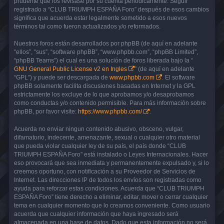
prudente que los revisase por su cuenta periódicamente. Seguir
registrado a “CLUB TRIUMPH ESPAÑA Foro” después de esos cambios
significa que acuerda estar legalmente sometido a esos nuevos
términos tal como fueron actualizados y/o reformados.
Nuestros foros están desarrollados por phpBB (de aquí en adelante
“ellos”, “sus”, “software phpBB”, “www.phpbb.com”, “phpBB Limited”,
“phpBB Teams”) el cual es una solución de foros liberada bajo la “
GNU General Public License v2 en Ingles
” (de aquí en adelante
“GPL”) y puede ser descargada de
www.phpbb.com
. El software
phpBB solamente facilita discusiones basadas en Internet y la GPL
estrictamente los excluye de lo que aprobamos y/o desaprobamos
como conductas y/o contenido permisible. Para más información sobre
phpBB, por favor visite:
https://www.phpbb.com/
.
Acuerda no enviar ningun contenido abusivo, obsceno, vulgar,
difamatorio, indecente, amenazante, sexual o cualquier otro material
que pueda violar cualquier ley de su país, el país donde “CLUB
TRIUMPH ESPAÑA Foro” está instalado o Leyes Internacionales. Hacer
eso provocará que sea inmediata y permanentemente expulsado y, si lo
creemos oportuno, con notificación a su Proveedor de Servicios de
Internet. Las direcciones IP de todos los envíos son registradas como
ayuda para reforzar estas condiciones. Acuerda que “CLUB TRIUMPH
ESPAÑA Foro” tiene derecho a eliminar, editar, mover o cerrar cualquier
tema en cualquier momento que lo creamos conveniente. Como usuario
acuerda que cualquier información que haya ingresado será
almacenada en una base de datos. Dado que esta información no será