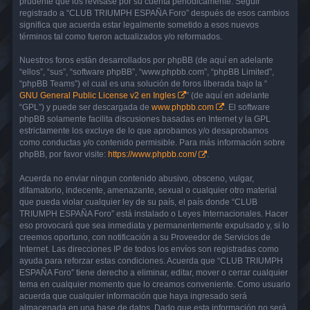
prudente que los revisase por su cuenta periódicamente. Seguir
registrado a “CLUB TRIUMPH ESPAÑA Foro” después de esos cambios
significa que acuerda estar legalmente sometido a esos nuevos
términos tal como fueron actualizados y/o reformados.
Nuestros foros están desarrollados por phpBB (de aquí en adelante
“ellos”, “sus”, “software phpBB”, “www.phpbb.com”, “phpBB Limited”,
“phpBB Teams”) el cual es una solución de foros liberada bajo la “
GNU General Public License v2 en Ingles
” (de aquí en adelante
“GPL”) y puede ser descargada de
www.phpbb.com
. El software
phpBB solamente facilita discusiones basadas en Internet y la GPL
estrictamente los excluye de lo que aprobamos y/o desaprobamos
como conductas y/o contenido permisible. Para más información sobre
phpBB, por favor visite:
https://www.phpbb.com/
.
Acuerda no enviar ningun contenido abusivo, obsceno, vulgar,
difamatorio, indecente, amenazante, sexual o cualquier otro material
que pueda violar cualquier ley de su país, el país donde “CLUB
TRIUMPH ESPAÑA Foro” está instalado o Leyes Internacionales. Hacer
eso provocará que sea inmediata y permanentemente expulsado y, si lo
creemos oportuno, con notificación a su Proveedor de Servicios de
Internet. Las direcciones IP de todos los envíos son registradas como
ayuda para reforzar estas condiciones. Acuerda que “CLUB TRIUMPH
ESPAÑA Foro” tiene derecho a eliminar, editar, mover o cerrar cualquier
tema en cualquier momento que lo creamos conveniente. Como usuario
acuerda que cualquier información que haya ingresado será
almacenada en una base de datos. Dado que esta información no será