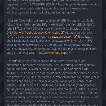
prudente que los revisase por su cuenta periódicamente. Seguir
registrado a “CLUB TRIUMPH ESPAÑA Foro” después de esos cambios
significa que acuerda estar legalmente sometido a esos nuevos
términos tal como fueron actualizados y/o reformados.
Nuestros foros están desarrollados por phpBB (de aquí en adelante
“ellos”, “sus”, “software phpBB”, “www.phpbb.com”, “phpBB Limited”,
“phpBB Teams”) el cual es una solución de foros liberada bajo la “
GNU General Public License v2 en Ingles
” (de aquí en adelante
“GPL”) y puede ser descargada de
www.phpbb.com
. El software
phpBB solamente facilita discusiones basadas en Internet y la GPL
estrictamente los excluye de lo que aprobamos y/o desaprobamos
como conductas y/o contenido permisible. Para más información sobre
phpBB, por favor visite:
https://www.phpbb.com/
.
Acuerda no enviar ningun contenido abusivo, obsceno, vulgar,
difamatorio, indecente, amenazante, sexual o cualquier otro material
que pueda violar cualquier ley de su país, el país donde “CLUB
TRIUMPH ESPAÑA Foro” está instalado o Leyes Internacionales. Hacer
eso provocará que sea inmediata y permanentemente expulsado y, si lo
creemos oportuno, con notificación a su Proveedor de Servicios de
Internet. Las direcciones IP de todos los envíos son registradas como
ayuda para reforzar estas condiciones. Acuerda que “CLUB TRIUMPH
ESPAÑA Foro” tiene derecho a eliminar, editar, mover o cerrar cualquier
tema en cualquier momento que lo creamos conveniente. Como usuario
acuerda que cualquier información que haya ingresado será
almacenada en una base de datos. Dado que esta información no será