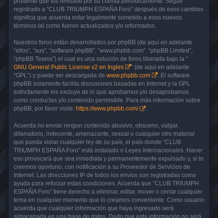
prudente que los revisase por su cuenta periódicamente. Seguir
registrado a “CLUB TRIUMPH ESPAÑA Foro” después de esos cambios
significa que acuerda estar legalmente sometido a esos nuevos
términos tal como fueron actualizados y/o reformados.
Nuestros foros están desarrollados por phpBB (de aquí en adelante
“ellos”, “sus”, “software phpBB”, “www.phpbb.com”, “phpBB Limited”,
“phpBB Teams”) el cual es una solución de foros liberada bajo la “
GNU General Public License v2 en Ingles
” (de aquí en adelante
“GPL”) y puede ser descargada de
www.phpbb.com
. El software
phpBB solamente facilita discusiones basadas en Internet y la GPL
estrictamente los excluye de lo que aprobamos y/o desaprobamos
como conductas y/o contenido permisible. Para más información sobre
phpBB, por favor visite:
https://www.phpbb.com/
.
Acuerda no enviar ningun contenido abusivo, obsceno, vulgar,
difamatorio, indecente, amenazante, sexual o cualquier otro material
que pueda violar cualquier ley de su país, el país donde “CLUB
TRIUMPH ESPAÑA Foro” está instalado o Leyes Internacionales. Hacer
eso provocará que sea inmediata y permanentemente expulsado y, si lo
creemos oportuno, con notificación a su Proveedor de Servicios de
Internet. Las direcciones IP de todos los envíos son registradas como
ayuda para reforzar estas condiciones. Acuerda que “CLUB TRIUMPH
ESPAÑA Foro” tiene derecho a eliminar, editar, mover o cerrar cualquier
tema en cualquier momento que lo creamos conveniente. Como usuario
acuerda que cualquier información que haya ingresado será
almacenada en una base de datos. Dado que esta información no será