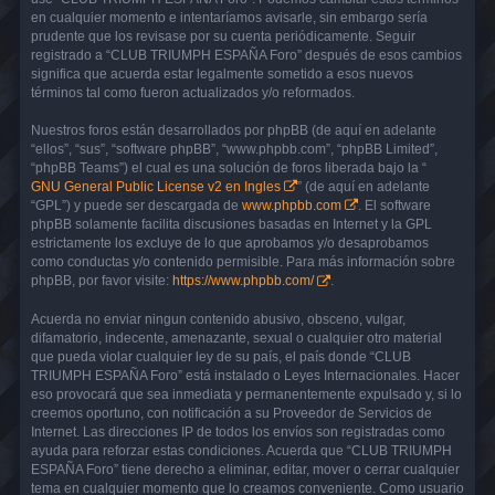
en cualquier momento e intentaríamos avisarle, sin embargo sería
prudente que los revisase por su cuenta periódicamente. Seguir
registrado a “CLUB TRIUMPH ESPAÑA Foro” después de esos cambios
significa que acuerda estar legalmente sometido a esos nuevos
términos tal como fueron actualizados y/o reformados.
Nuestros foros están desarrollados por phpBB (de aquí en adelante
“ellos”, “sus”, “software phpBB”, “www.phpbb.com”, “phpBB Limited”,
“phpBB Teams”) el cual es una solución de foros liberada bajo la “
GNU General Public License v2 en Ingles
” (de aquí en adelante
“GPL”) y puede ser descargada de
www.phpbb.com
. El software
phpBB solamente facilita discusiones basadas en Internet y la GPL
estrictamente los excluye de lo que aprobamos y/o desaprobamos
como conductas y/o contenido permisible. Para más información sobre
phpBB, por favor visite:
https://www.phpbb.com/
.
Acuerda no enviar ningun contenido abusivo, obsceno, vulgar,
difamatorio, indecente, amenazante, sexual o cualquier otro material
que pueda violar cualquier ley de su país, el país donde “CLUB
TRIUMPH ESPAÑA Foro” está instalado o Leyes Internacionales. Hacer
eso provocará que sea inmediata y permanentemente expulsado y, si lo
creemos oportuno, con notificación a su Proveedor de Servicios de
Internet. Las direcciones IP de todos los envíos son registradas como
ayuda para reforzar estas condiciones. Acuerda que “CLUB TRIUMPH
ESPAÑA Foro” tiene derecho a eliminar, editar, mover o cerrar cualquier
tema en cualquier momento que lo creamos conveniente. Como usuario