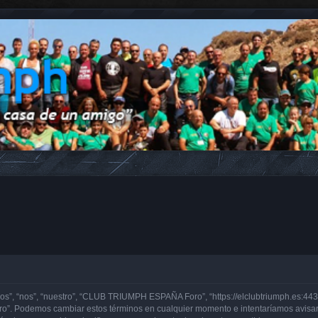
, “nos”, “nuestro”, “CLUB TRIUMPH ESPAÑA Foro”, “https://elclubtriumph.es:443”)
o”. Podemos cambiar estos términos en cualquier momento e intentaríamos avisarl