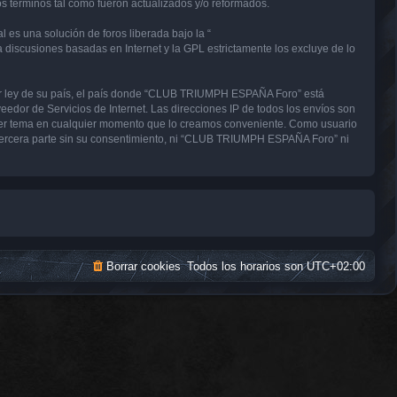
términos tal como fueron actualizados y/o reformados.
 es una solución de foros liberada bajo la “
a discusiones basadas en Internet y la GPL estrictamente los excluye de lo
uier ley de su país, el país donde “CLUB TRIUMPH ESPAÑA Foro” está
edor de Servicios de Internet. Las direcciones IP de todos los envíos son
uier tema en cualquier momento que lo creamos conveniente. Como usuario
tercera parte sin su consentimiento, ni “CLUB TRIUMPH ESPAÑA Foro” ni
Borrar cookies
Todos los horarios son
UTC+02:00