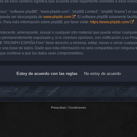
de esos cambios significa que acuerda estar legalmente sometido a esos nuevos 
“sus”, “software phpBB”, “www.phpbb.com”, “phpBB Limited”, “phpBB Teams”) el cual
y puede ser descargada de
www.phpbb.com
. El software phpBB solamente facilit
 Para más información sobre phpBB, por favor visite:
https://www.phpbb.com/
.
 indecente, amenazante, sexual o cualquier otro material que pueda violar cualq
 permanentemente expulsado y, si lo creemos oportuno, con notificación a su Prove
UB TRIUMPH ESPAÑA Foro” tiene derecho a eliminar, editar, mover o cerrar cualq
 una base de datos. Dado que esta información no será compartida con ninguna 
que conlleve a que los datos sean comprometidos.
Privacidad
|
Condiciones