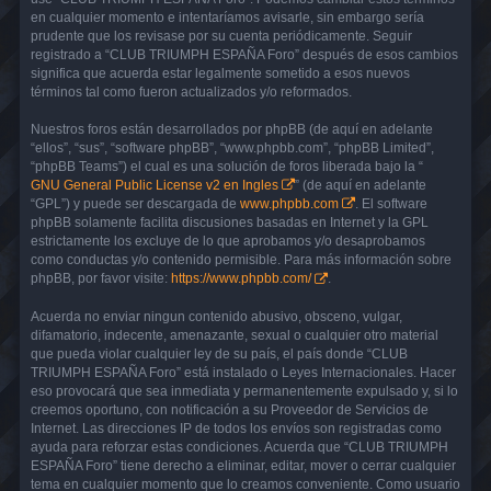
en cualquier momento e intentaríamos avisarle, sin embargo sería
prudente que los revisase por su cuenta periódicamente. Seguir
registrado a “CLUB TRIUMPH ESPAÑA Foro” después de esos cambios
significa que acuerda estar legalmente sometido a esos nuevos
términos tal como fueron actualizados y/o reformados.
Nuestros foros están desarrollados por phpBB (de aquí en adelante
“ellos”, “sus”, “software phpBB”, “www.phpbb.com”, “phpBB Limited”,
“phpBB Teams”) el cual es una solución de foros liberada bajo la “
GNU General Public License v2 en Ingles
” (de aquí en adelante
“GPL”) y puede ser descargada de
www.phpbb.com
. El software
phpBB solamente facilita discusiones basadas en Internet y la GPL
estrictamente los excluye de lo que aprobamos y/o desaprobamos
como conductas y/o contenido permisible. Para más información sobre
phpBB, por favor visite:
https://www.phpbb.com/
.
Acuerda no enviar ningun contenido abusivo, obsceno, vulgar,
difamatorio, indecente, amenazante, sexual o cualquier otro material
que pueda violar cualquier ley de su país, el país donde “CLUB
TRIUMPH ESPAÑA Foro” está instalado o Leyes Internacionales. Hacer
eso provocará que sea inmediata y permanentemente expulsado y, si lo
creemos oportuno, con notificación a su Proveedor de Servicios de
Internet. Las direcciones IP de todos los envíos son registradas como
ayuda para reforzar estas condiciones. Acuerda que “CLUB TRIUMPH
ESPAÑA Foro” tiene derecho a eliminar, editar, mover o cerrar cualquier
tema en cualquier momento que lo creamos conveniente. Como usuario