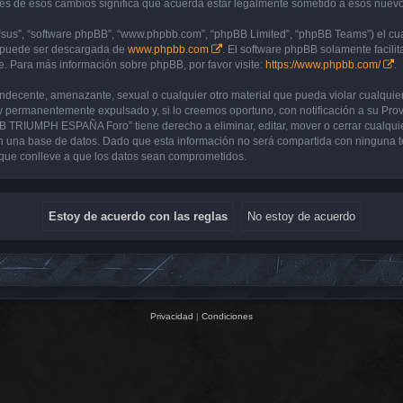
de esos cambios significa que acuerda estar legalmente sometido a esos nuevos 
“sus”, “software phpBB”, “www.phpbb.com”, “phpBB Limited”, “phpBB Teams”) el cual
y puede ser descargada de
www.phpbb.com
. El software phpBB solamente facilit
 Para más información sobre phpBB, por favor visite:
https://www.phpbb.com/
.
 indecente, amenazante, sexual o cualquier otro material que pueda violar cualq
 permanentemente expulsado y, si lo creemos oportuno, con notificación a su Prove
UB TRIUMPH ESPAÑA Foro” tiene derecho a eliminar, editar, mover o cerrar cualq
 una base de datos. Dado que esta información no será compartida con ninguna 
que conlleve a que los datos sean comprometidos.
Privacidad
|
Condiciones