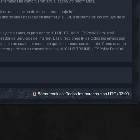
términos tal como fueron actualizados y/o reformados.
 es una solución de foros liberada bajo la “
a discusiones basadas en Internet y la GPL estrictamente los excluye de lo
uier ley de su país, el país donde “CLUB TRIUMPH ESPAÑA Foro” está
edor de Servicios de Internet. Las direcciones IP de todos los envíos son
uier tema en cualquier momento que lo creamos conveniente. Como usuario
tercera parte sin su consentimiento, ni “CLUB TRIUMPH ESPAÑA Foro” ni
Borrar cookies
Todos los horarios son
UTC+02:00