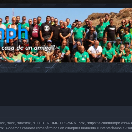
, “nos”, “nuestro”, “CLUB TRIUMPH ESPAÑA Foro”, “https://elclubtriumph.es:443”)
o”. Podemos cambiar estos términos en cualquier momento e intentaríamos avisarl