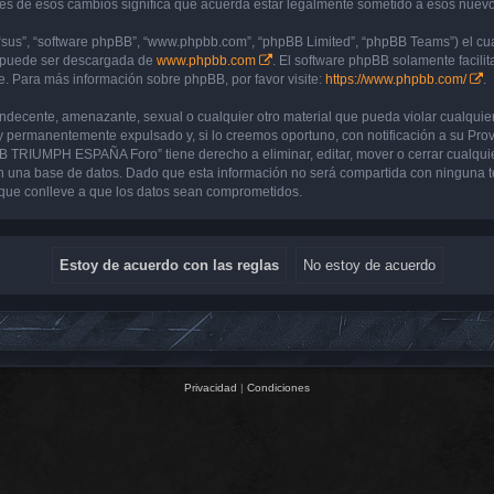
de esos cambios significa que acuerda estar legalmente sometido a esos nuevos 
“sus”, “software phpBB”, “www.phpbb.com”, “phpBB Limited”, “phpBB Teams”) el cual
y puede ser descargada de
www.phpbb.com
. El software phpBB solamente facilit
 Para más información sobre phpBB, por favor visite:
https://www.phpbb.com/
.
 indecente, amenazante, sexual o cualquier otro material que pueda violar cualq
 permanentemente expulsado y, si lo creemos oportuno, con notificación a su Prove
UB TRIUMPH ESPAÑA Foro” tiene derecho a eliminar, editar, mover o cerrar cualq
 una base de datos. Dado que esta información no será compartida con ninguna 
que conlleve a que los datos sean comprometidos.
Privacidad
|
Condiciones