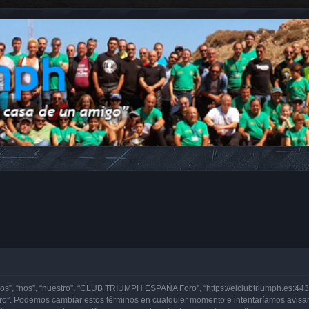
, “nos”, “nuestro”, “CLUB TRIUMPH ESPAÑA Foro”, “https://elclubtriumph.es:443”)
o”. Podemos cambiar estos términos en cualquier momento e intentaríamos avisarl