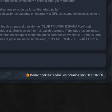
términos tal como fueron actualizados y/o reformados.
 es una solución de foros liberada bajo la “
a discusiones basadas en Internet y la GPL estrictamente los excluye de lo
uier ley de su país, el país donde “CLUB TRIUMPH ESPAÑA Foro” está
edor de Servicios de Internet. Las direcciones IP de todos los envíos son
uier tema en cualquier momento que lo creamos conveniente. Como usuario
tercera parte sin su consentimiento, ni “CLUB TRIUMPH ESPAÑA Foro” ni
Borrar cookies
Todos los horarios son
UTC+02:00