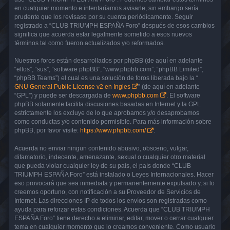
en cualquier momento e intentaríamos avisarle, sin embargo sería
prudente que los revisase por su cuenta periódicamente. Seguir
registrado a “CLUB TRIUMPH ESPAÑA Foro” después de esos cambios
significa que acuerda estar legalmente sometido a esos nuevos
términos tal como fueron actualizados y/o reformados.
Nuestros foros están desarrollados por phpBB (de aquí en adelante
“ellos”, “sus”, “software phpBB”, “www.phpbb.com”, “phpBB Limited”,
“phpBB Teams”) el cual es una solución de foros liberada bajo la “
GNU General Public License v2 en Ingles
” (de aquí en adelante
“GPL”) y puede ser descargada de
www.phpbb.com
. El software
phpBB solamente facilita discusiones basadas en Internet y la GPL
estrictamente los excluye de lo que aprobamos y/o desaprobamos
como conductas y/o contenido permisible. Para más información sobre
phpBB, por favor visite:
https://www.phpbb.com/
.
Acuerda no enviar ningun contenido abusivo, obsceno, vulgar,
difamatorio, indecente, amenazante, sexual o cualquier otro material
que pueda violar cualquier ley de su país, el país donde “CLUB
TRIUMPH ESPAÑA Foro” está instalado o Leyes Internacionales. Hacer
eso provocará que sea inmediata y permanentemente expulsado y, si lo
creemos oportuno, con notificación a su Proveedor de Servicios de
Internet. Las direcciones IP de todos los envíos son registradas como
ayuda para reforzar estas condiciones. Acuerda que “CLUB TRIUMPH
ESPAÑA Foro” tiene derecho a eliminar, editar, mover o cerrar cualquier
tema en cualquier momento que lo creamos conveniente. Como usuario