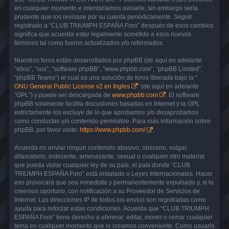
en cualquier momento e intentaríamos avisarle, sin embargo sería
prudente que los revisase por su cuenta periódicamente. Seguir
registrado a “CLUB TRIUMPH ESPAÑA Foro” después de esos cambios
significa que acuerda estar legalmente sometido a esos nuevos
términos tal como fueron actualizados y/o reformados.
Nuestros foros están desarrollados por phpBB (de aquí en adelante
“ellos”, “sus”, “software phpBB”, “www.phpbb.com”, “phpBB Limited”,
“phpBB Teams”) el cual es una solución de foros liberada bajo la “
GNU General Public License v2 en Ingles
” (de aquí en adelante
“GPL”) y puede ser descargada de
www.phpbb.com
. El software
phpBB solamente facilita discusiones basadas en Internet y la GPL
estrictamente los excluye de lo que aprobamos y/o desaprobamos
como conductas y/o contenido permisible. Para más información sobre
phpBB, por favor visite:
https://www.phpbb.com/
.
Acuerda no enviar ningun contenido abusivo, obsceno, vulgar,
difamatorio, indecente, amenazante, sexual o cualquier otro material
que pueda violar cualquier ley de su país, el país donde “CLUB
TRIUMPH ESPAÑA Foro” está instalado o Leyes Internacionales. Hacer
eso provocará que sea inmediata y permanentemente expulsado y, si lo
creemos oportuno, con notificación a su Proveedor de Servicios de
Internet. Las direcciones IP de todos los envíos son registradas como
ayuda para reforzar estas condiciones. Acuerda que “CLUB TRIUMPH
ESPAÑA Foro” tiene derecho a eliminar, editar, mover o cerrar cualquier
tema en cualquier momento que lo creamos conveniente. Como usuario