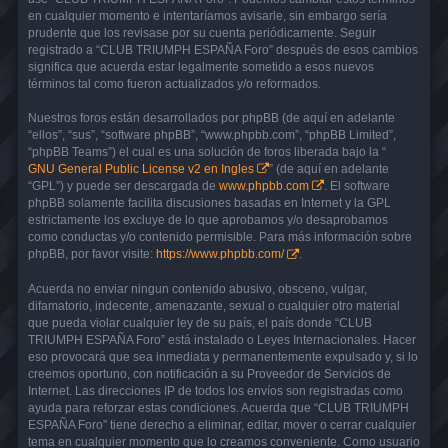
en cualquier momento e intentaríamos avisarle, sin embargo sería
prudente que los revisase por su cuenta periódicamente. Seguir
registrado a “CLUB TRIUMPH ESPAÑA Foro” después de esos cambios
significa que acuerda estar legalmente sometido a esos nuevos
términos tal como fueron actualizados y/o reformados.
Nuestros foros están desarrollados por phpBB (de aquí en adelante
“ellos”, “sus”, “software phpBB”, “www.phpbb.com”, “phpBB Limited”,
“phpBB Teams”) el cual es una solución de foros liberada bajo la “
GNU General Public License v2 en Ingles
” (de aquí en adelante
“GPL”) y puede ser descargada de
www.phpbb.com
. El software
phpBB solamente facilita discusiones basadas en Internet y la GPL
estrictamente los excluye de lo que aprobamos y/o desaprobamos
como conductas y/o contenido permisible. Para más información sobre
phpBB, por favor visite:
https://www.phpbb.com/
.
Acuerda no enviar ningun contenido abusivo, obsceno, vulgar,
difamatorio, indecente, amenazante, sexual o cualquier otro material
que pueda violar cualquier ley de su país, el país donde “CLUB
TRIUMPH ESPAÑA Foro” está instalado o Leyes Internacionales. Hacer
eso provocará que sea inmediata y permanentemente expulsado y, si lo
creemos oportuno, con notificación a su Proveedor de Servicios de
Internet. Las direcciones IP de todos los envíos son registradas como
ayuda para reforzar estas condiciones. Acuerda que “CLUB TRIUMPH
ESPAÑA Foro” tiene derecho a eliminar, editar, mover o cerrar cualquier
tema en cualquier momento que lo creamos conveniente. Como usuario