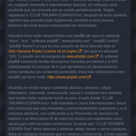
en cualquier momento e intentaríamos avisarle, sin embargo sería
prudente que los revisase por su cuenta periódicamente. Seguir
registrado a “CLUB TRIUMPH ESPAÑA Foro” después de esos cambios
significa que acuerda estar legalmente sometido a esos nuevos
términos tal como fueron actualizados y/o reformados.
Nuestros foros están desarrollados por phpBB (de aquí en adelante
“ellos”, “sus”, “software phpBB”, “www.phpbb.com”, “phpBB Limited”,
“phpBB Teams”) el cual es una solución de foros liberada bajo la “
GNU General Public License v2 en Ingles
” (de aquí en adelante
“GPL”) y puede ser descargada de
www.phpbb.com
. El software
phpBB solamente facilita discusiones basadas en Internet y la GPL
estrictamente los excluye de lo que aprobamos y/o desaprobamos
como conductas y/o contenido permisible. Para más información sobre
phpBB, por favor visite:
https://www.phpbb.com/
.
Acuerda no enviar ningun contenido abusivo, obsceno, vulgar,
difamatorio, indecente, amenazante, sexual o cualquier otro material
que pueda violar cualquier ley de su país, el país donde “CLUB
TRIUMPH ESPAÑA Foro” está instalado o Leyes Internacionales. Hacer
eso provocará que sea inmediata y permanentemente expulsado y, si lo
creemos oportuno, con notificación a su Proveedor de Servicios de
Internet. Las direcciones IP de todos los envíos son registradas como
ayuda para reforzar estas condiciones. Acuerda que “CLUB TRIUMPH
ESPAÑA Foro” tiene derecho a eliminar, editar, mover o cerrar cualquier
tema en cualquier momento que lo creamos conveniente. Como usuario