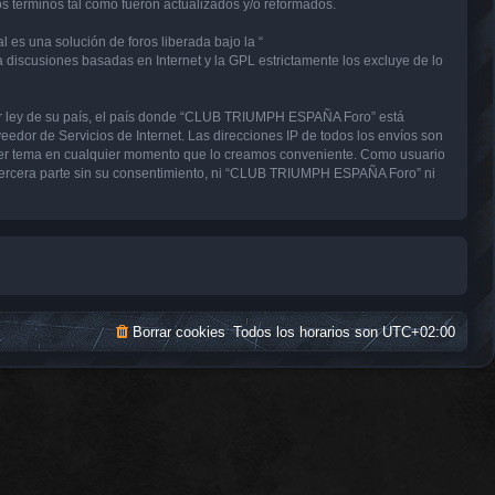
términos tal como fueron actualizados y/o reformados.
 es una solución de foros liberada bajo la “
a discusiones basadas en Internet y la GPL estrictamente los excluye de lo
uier ley de su país, el país donde “CLUB TRIUMPH ESPAÑA Foro” está
edor de Servicios de Internet. Las direcciones IP de todos los envíos son
uier tema en cualquier momento que lo creamos conveniente. Como usuario
tercera parte sin su consentimiento, ni “CLUB TRIUMPH ESPAÑA Foro” ni
Borrar cookies
Todos los horarios son
UTC+02:00