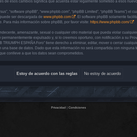
de esos cambios significa que acuerda estar legalmente sometido a esos nuevos 
“sus”, “software phpBB”, “www.phpbb.com”, “phpBB Limited”, “phpBB Teams”) el cual
y puede ser descargada de
www.phpbb.com
. El software phpBB solamente facilit
 Para más información sobre phpBB, por favor visite:
https://www.phpbb.com/
.
 indecente, amenazante, sexual o cualquier otro material que pueda violar cualq
 permanentemente expulsado y, si lo creemos oportuno, con notificación a su Prove
UB TRIUMPH ESPAÑA Foro” tiene derecho a eliminar, editar, mover o cerrar cualq
 una base de datos. Dado que esta información no será compartida con ninguna 
que conlleve a que los datos sean comprometidos.
Privacidad
|
Condiciones