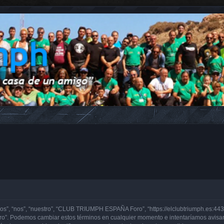
, “nos”, “nuestro”, “CLUB TRIUMPH ESPAÑA Foro”, “https://elclubtriumph.es:443”)
o”. Podemos cambiar estos términos en cualquier momento e intentaríamos avisarl