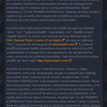
en cualquier momento e intentaríamos avisarle, sin embargo sería
prudente que los revisase por su cuenta periódicamente. Seguir
registrado a “CLUB TRIUMPH ESPAÑA Foro” después de esos cambios
significa que acuerda estar legalmente sometido a esos nuevos
términos tal como fueron actualizados y/o reformados.
Nuestros foros están desarrollados por phpBB (de aquí en adelante
“ellos”, “sus”, “software phpBB”, “www.phpbb.com”, “phpBB Limited”,
“phpBB Teams”) el cual es una solución de foros liberada bajo la “
GNU General Public License v2 en Ingles
” (de aquí en adelante
“GPL”) y puede ser descargada de
www.phpbb.com
. El software
phpBB solamente facilita discusiones basadas en Internet y la GPL
estrictamente los excluye de lo que aprobamos y/o desaprobamos
como conductas y/o contenido permisible. Para más información sobre
phpBB, por favor visite:
https://www.phpbb.com/
.
Acuerda no enviar ningun contenido abusivo, obsceno, vulgar,
difamatorio, indecente, amenazante, sexual o cualquier otro material
que pueda violar cualquier ley de su país, el país donde “CLUB
TRIUMPH ESPAÑA Foro” está instalado o Leyes Internacionales. Hacer
eso provocará que sea inmediata y permanentemente expulsado y, si lo
creemos oportuno, con notificación a su Proveedor de Servicios de
Internet. Las direcciones IP de todos los envíos son registradas como
ayuda para reforzar estas condiciones. Acuerda que “CLUB TRIUMPH
ESPAÑA Foro” tiene derecho a eliminar, editar, mover o cerrar cualquier
tema en cualquier momento que lo creamos conveniente. Como usuario