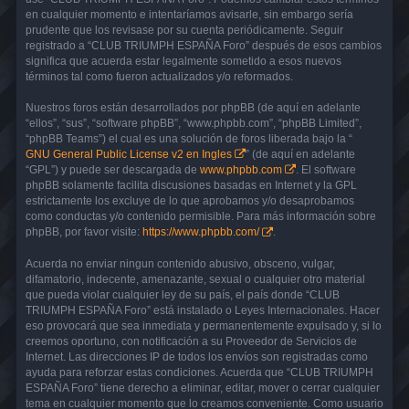
en cualquier momento e intentaríamos avisarle, sin embargo sería
prudente que los revisase por su cuenta periódicamente. Seguir
registrado a “CLUB TRIUMPH ESPAÑA Foro” después de esos cambios
significa que acuerda estar legalmente sometido a esos nuevos
términos tal como fueron actualizados y/o reformados.
Nuestros foros están desarrollados por phpBB (de aquí en adelante
“ellos”, “sus”, “software phpBB”, “www.phpbb.com”, “phpBB Limited”,
“phpBB Teams”) el cual es una solución de foros liberada bajo la “
GNU General Public License v2 en Ingles
” (de aquí en adelante
“GPL”) y puede ser descargada de
www.phpbb.com
. El software
phpBB solamente facilita discusiones basadas en Internet y la GPL
estrictamente los excluye de lo que aprobamos y/o desaprobamos
como conductas y/o contenido permisible. Para más información sobre
phpBB, por favor visite:
https://www.phpbb.com/
.
Acuerda no enviar ningun contenido abusivo, obsceno, vulgar,
difamatorio, indecente, amenazante, sexual o cualquier otro material
que pueda violar cualquier ley de su país, el país donde “CLUB
TRIUMPH ESPAÑA Foro” está instalado o Leyes Internacionales. Hacer
eso provocará que sea inmediata y permanentemente expulsado y, si lo
creemos oportuno, con notificación a su Proveedor de Servicios de
Internet. Las direcciones IP de todos los envíos son registradas como
ayuda para reforzar estas condiciones. Acuerda que “CLUB TRIUMPH
ESPAÑA Foro” tiene derecho a eliminar, editar, mover o cerrar cualquier
tema en cualquier momento que lo creamos conveniente. Como usuario